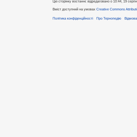
Цю сторінку востаннє відредаговано о 10:44, 19 серпн
Вміст доступний на умовах
Creative Commons Attributi
Політика конфіденційності
Про Тернопедію
Відмова