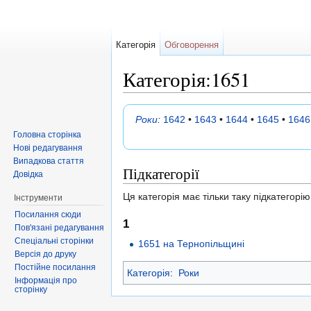
Категорія
Обговорення
Категорія:1651
Перейти до:
навігація
,
пошук
Роки
:
1642
•
1643
•
1644
•
1645
•
1646
Головна сторінка
Нові редагування
Випадкова стаття
Підкатегорії
Довідка
Ця категорія має тільки таку підкатегорію
Інструменти
Посилання сюди
1
Пов'язані редагування
Спеціальні сторінки
1651 на Тернопільщині
Версія до друку
Постійне посилання
Категорія
:
Роки
Інформація про
сторінку