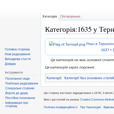
Категорія
Обговорення
Категорія:1635 у Тер
Перейти до:
навігація
,
пошук
Роки в Тернопол
Головна сторінка
1637
•
Нові редагування
Випадкова стаття
Ця категорія не має основної ста
Довідка
Ця категорія зараз порожня.
Інструменти
Категорії
:
Категорії без основних стате
Посилання сюди
Пов'язані редагування
Спеціальні сторінки
Версія до друку
Цю сторінку востаннє відредаговано о 18:40, 3 квітня 
Постійне посилання
Вміст доступний на умовах
Creative Commons Attributi
Інформація про
сторінку
Політика конфіденційності
Про Тернопедію
Відмова