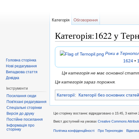
Категорія
Обговорення
Категорія:1622 у Тер
Перейти до:
навігація
,
пошук
Роки в Тернопол
Головна сторінка
1624
•
Нові редагування
Випадкова стаття
Ця категорія не має основної ста
Довідка
Ця категорія зараз порожня.
Інструменти
Категорії
:
Категорії без основних стате
Посилання сюди
Пов'язані редагування
Спеціальні сторінки
Версія до друку
Цю сторінку востаннє відредаговано о 15:45, 3 квітня 
Постійне посилання
Вміст доступний на умовах
Creative Commons Attributi
Інформація про
сторінку
Політика конфіденційності
Про Тернопедію
Відмова