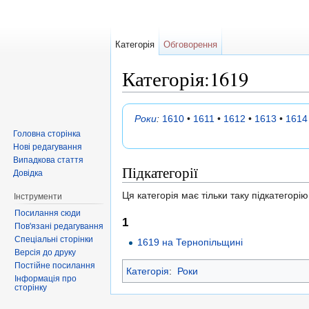
Категорія
Обговорення
Категорія:1619
Перейти до:
навігація
,
пошук
Роки
:
1610
•
1611
•
1612
•
1613
•
1614
Головна сторінка
Нові редагування
Випадкова стаття
Підкатегорії
Довідка
Ця категорія має тільки таку підкатегорію
Інструменти
Посилання сюди
1
Пов'язані редагування
Спеціальні сторінки
1619 на Тернопільщині
Версія до друку
Постійне посилання
Категорія
:
Роки
Інформація про
сторінку