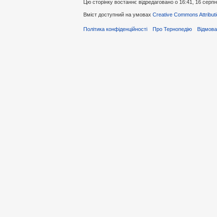
Цю сторінку востаннє відредаговано о 16:41, 16 серпн
Вміст доступний на умовах
Creative Commons Attributi
Політика конфіденційності
Про Тернопедію
Відмова