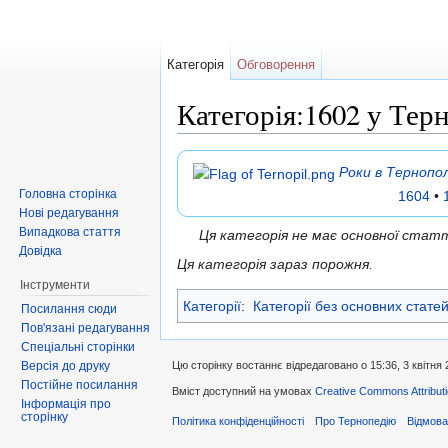
Категорія
Обговорення
Категорія:1602 у Тер
Перейти до:
навігація
,
пошук
Роки в Тернопол
Головна сторінка
1604
•
Нові редагування
Випадкова стаття
Ця категорія не має основної ста
Довідка
Ця категорія зараз порожня.
Інструменти
Категорії
:
Категорії без основних стате
Посилання сюди
Пов'язані редагування
Спеціальні сторінки
Версія до друку
Цю сторінку востаннє відредаговано о 15:36, 3 квітня 
Постійне посилання
Вміст доступний на умовах
Creative Commons Attributi
Інформація про
сторінку
Політика конфіденційності
Про Тернопедію
Відмова