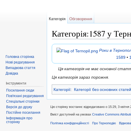
Категорія
Обговорення
Категорія:1587 у Тер
Перейти до:
навігація
,
пошук
Роки в Тернопол
Головна сторінка
1589
•
Нові редагування
Випадкова стаття
Ця категорія не має основної ста
Довідка
Ця категорія зараз порожня.
Інструменти
Категорії
:
Категорії без основних стате
Посилання сюди
Пов'язані редагування
Спеціальні сторінки
Версія до друку
Цю сторінку востаннє відредаговано о 15:29, 3 квітня 
Постійне посилання
Вміст доступний на умовах
Creative Commons Attributi
Інформація про
сторінку
Політика конфіденційності
Про Тернопедію
Відмова