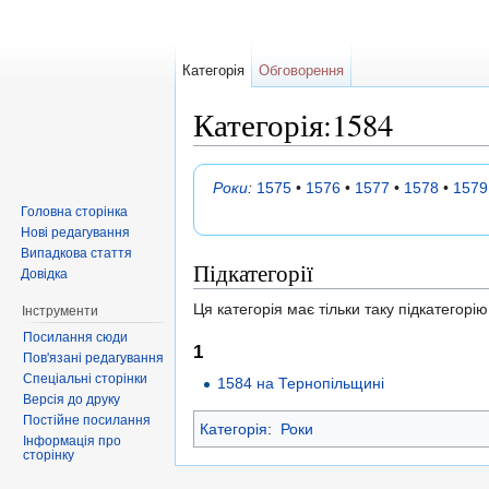
Категорія
Обговорення
Категорія:1584
Перейти до:
навігація
,
пошук
Роки
:
1575
•
1576
•
1577
•
1578
•
1579
Головна сторінка
Нові редагування
Випадкова стаття
Підкатегорії
Довідка
Ця категорія має тільки таку підкатегорію
Інструменти
Посилання сюди
1
Пов'язані редагування
Спеціальні сторінки
1584 на Тернопільщині
Версія до друку
Постійне посилання
Категорія
:
Роки
Інформація про
сторінку