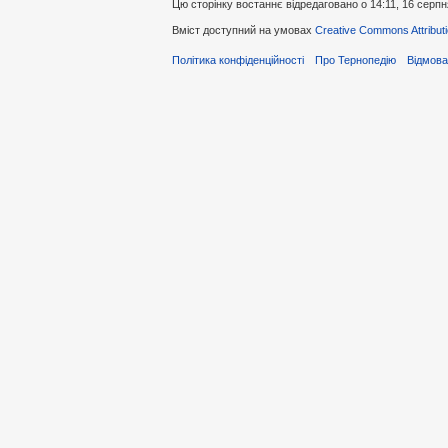
Цю сторінку востаннє відредаговано о 14:11, 16 серпн
Вміст доступний на умовах
Creative Commons Attributi
Політика конфіденційності
Про Тернопедію
Відмова