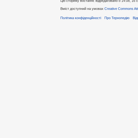
Цю сторінку востаннє відредаговано о 14:08, 16 
Вміст доступний на умовах
Creative Commons Attr
Політика конфіденційності
Про Тернопедію
Від