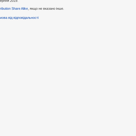
серпня 2019.
ibution Share Alike
, якщо не вказано інше.
мова від відповідальності