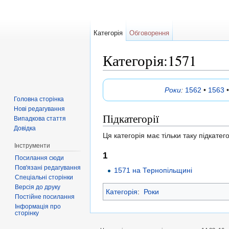
Категорія
Обговорення
Категорія:1571
Перейти до:
навігація
,
пошук
Роки
:
1562
•
1563
Головна сторінка
Нові редагування
Підкатегорії
Випадкова стаття
Довідка
Ця категорія має тільки таку підкатег
Інструменти
1
Посилання сюди
Пов'язані редагування
1571 на Тернопільщині
Спеціальні сторінки
Версія до друку
Категорія
:
Роки
Постійне посилання
Інформація про
сторінку