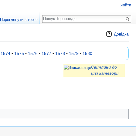
Увійти
Пошук
Переглянути історію
Довідка
•
1574
•
1575
•
1576
•
1577
•
1578
•
1579
•
1580
Світлини до
цієї категорії