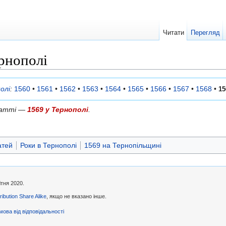
Читати
Перегляд
ернополі
олі
:
1560
•
1561
•
1562
•
1563
•
1564
•
1565
•
1566
•
1567
•
1568
•
15
статті —
1569 у Тернополі
.
атей
Роки в Тернополі
1569 на Тернопільщині
ітня 2020.
ibution Share Alike
, якщо не вказано інше.
мова від відповідальності