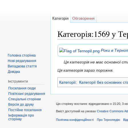
Категорія
Обговорення
Категорія:1569 у Т
Перейти до:
навігація
,
пошук
Роки в Терноп
Головна сторінка
Нові редагування
Ця категорія не має основної 
Випадкова стаття
Ця категорія зараз порожня.
Довідка
Інструменти
Категорії
:
Категорії без основних ст
Посилання сюди
Пов'язані редагування
Спеціальні сторінки
Цю сторінку востаннє відредаговано о 15:20, 3 кв
Версія до друку
Постійне посилання
Вміст доступний на умовах
Creative Commons Attr
Інформація про
сторінку
Політика конфіденційності
Про Тернопедію
Від