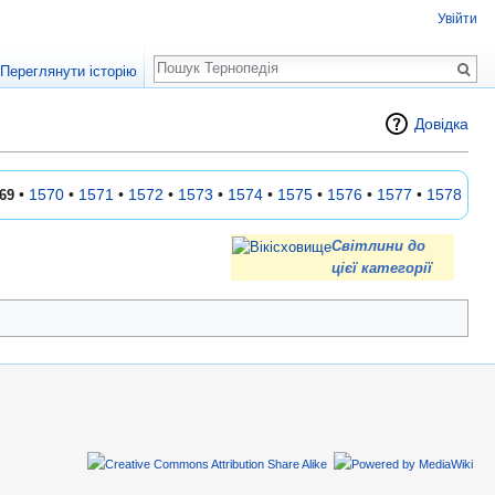
Увійти
Пошук
Переглянути історію
Довідка
•
1570
•
1571
•
1572
•
1573
•
1574
•
1575
•
1576
•
1577
•
1578
69
Світлини до
цієї категорії