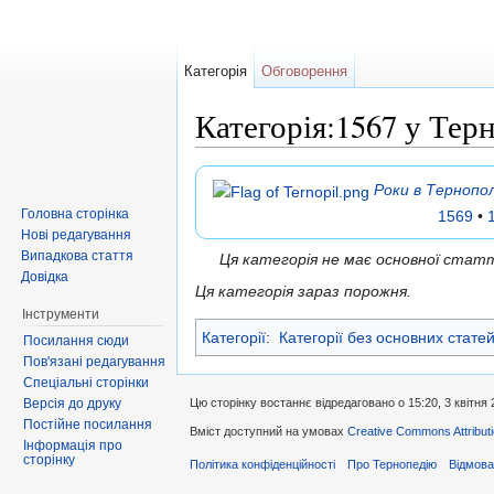
Категорія
Обговорення
Категорія:1567 у Тер
Перейти до:
навігація
,
пошук
Роки в Тернопол
Головна сторінка
1569
•
Нові редагування
Випадкова стаття
Ця категорія не має основної ста
Довідка
Ця категорія зараз порожня.
Інструменти
Категорії
:
Категорії без основних стате
Посилання сюди
Пов'язані редагування
Спеціальні сторінки
Версія до друку
Цю сторінку востаннє відредаговано о 15:20, 3 квітня 
Постійне посилання
Вміст доступний на умовах
Creative Commons Attributi
Інформація про
сторінку
Політика конфіденційності
Про Тернопедію
Відмова