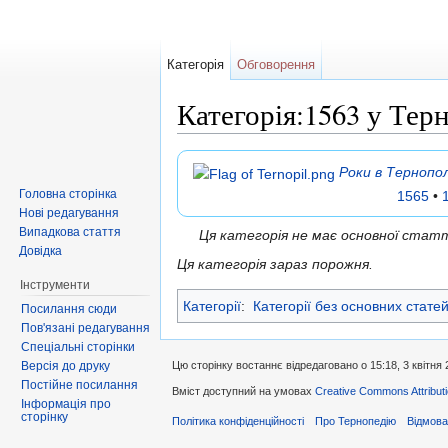
Категорія
Обговорення
Категорія:1563 у Тер
Перейти до:
навігація
,
пошук
Роки в Тернопол
Головна сторінка
1565
•
Нові редагування
Випадкова стаття
Ця категорія не має основної ста
Довідка
Ця категорія зараз порожня.
Інструменти
Категорії
:
Категорії без основних стате
Посилання сюди
Пов'язані редагування
Спеціальні сторінки
Версія до друку
Цю сторінку востаннє відредаговано о 15:18, 3 квітня 
Постійне посилання
Вміст доступний на умовах
Creative Commons Attributi
Інформація про
сторінку
Політика конфіденційності
Про Тернопедію
Відмова