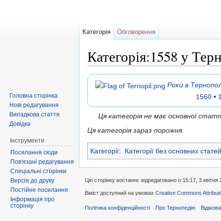
Категорія
Обговорення
Категорія:1558 у Тер
Перейти до:
навігація
,
пошук
Роки в Тернопол
Головна сторінка
1560
•
Нові редагування
Випадкова стаття
Ця категорія не має основної ста
Довідка
Ця категорія зараз порожня.
Інструменти
Категорії
:
Категорії без основних стате
Посилання сюди
Пов'язані редагування
Спеціальні сторінки
Версія до друку
Цю сторінку востаннє відредаговано о 15:17, 3 квітня 
Постійне посилання
Вміст доступний на умовах
Creative Commons Attributi
Інформація про
сторінку
Політика конфіденційності
Про Тернопедію
Відмова