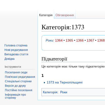
Категорія
Обговорення
Категорія:1373
Перейти до:
навігація
,
пошук
Роки
:
1364
•
1365
•
1366
•
1367
•
1368
Головна сторінка
Нові редагування
Випадкова стаття
Підкатегорії
Довідка
Ця категорія має тільки таку підкатегорію
Інструменти
Посилання сюди
1
Пов'язані редагування
Спеціальні сторінки
1373 на Тернопільщині
Версія до друку
Постійне посилання
Категорія
:
Роки
Інформація про
сторінку