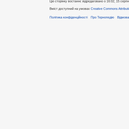
Цю сторінку востаннє відредаговано о 16:02, 15 серпн
Вміст доступний на умовах
Creative Commons Attributi
Політика конфіденційності
Про Тернопедію
Відмова