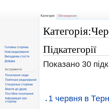
Категорія
Обговорення
Категорія:Чер
Перейти до:
навігація
,
пошук
Підкатегорії
Головна сторінка
Нові редагування
Випадкова стаття
Довідка
Показано 30 підка
Інструменти
Посилання сюди
Пов'язані редагування
Спеціальні сторінки
Версія до друку
Постійне посилання
1 червня в Тер
Інформація про
сторінку