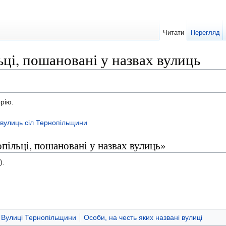
Читати
Перегляд
ьці, пошановані у назвах вулиць
орію.
 вулиць сіл Тернопільщини
опільці, пошановані у назвах вулиць»
).
Вулиці Тернопільщини
Особи, на честь яких названі вулиці