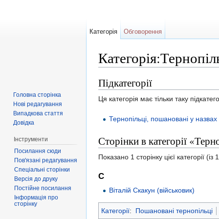
Категорія
Обговорення
Категорія:Тернопіл
Перейти до:
навігація
,
пошук
Підкатегорії
Головна сторінка
Ця категорія має тільки таку підкатег
Нові редагування
Випадкова стаття
Тернопільці, пошановані у назвах
Довідка
Сторінки в категорії «Терн
Інструменти
Посилання сюди
Показано 1 сторінку цієї категорії (із 1
Пов'язані редагування
Спеціальні сторінки
С
Версія до друку
Постійне посилання
Віталій Скакун (військовик)
Інформація про
сторінку
Категорії
:
Пошановані тернопільці