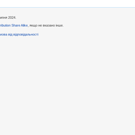
липня 2024.
ibution Share Alike
, якщо не вказано інше.
мова від відповідальності