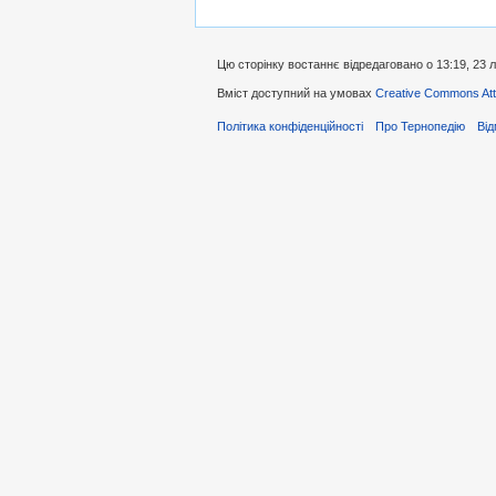
Цю сторінку востаннє відредаговано о 13:19, 23 
Вміст доступний на умовах
Creative Commons Attr
Політика конфіденційності
Про Тернопедію
Від