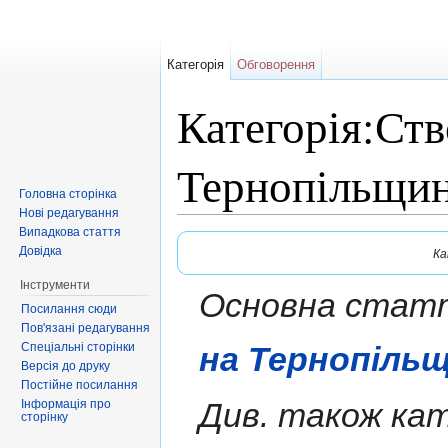
Категорія
Обговорення
Категорія:Ств
Тернопільщин
Головна сторінка
Нові редагування
Перейти до:
навігація
,
пошук
Випадкова стаття
Довідка
Ка
Інструменти
Основна стаття
Посилання сюди
Пов'язані редагування
Спеціальні сторінки
на Тернопільщ
Версія до друку
Постійне посилання
Див. також кат
Інформація про
сторінку