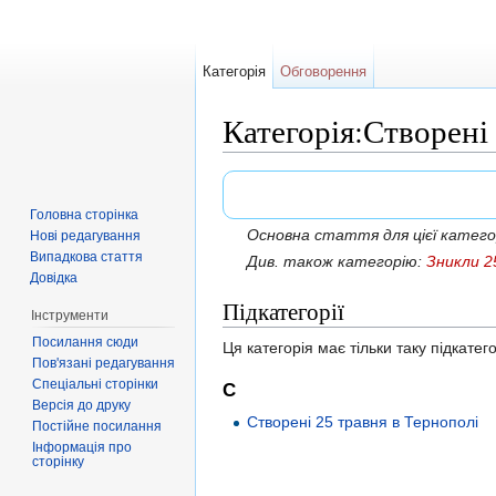
Категорія
Обговорення
Категорія:Створені
Перейти до:
навігація
,
пошук
Головна сторінка
Основна стаття для цієї катего
Нові редагування
Випадкова стаття
Див. також категорію:
Зникли 2
Довідка
Підкатегорії
Інструменти
Посилання сюди
Ця категорія має тільки таку підкатег
Пов'язані редагування
Спеціальні сторінки
С
Версія до друку
Створені 25 травня в Тернополі
Постійне посилання
Інформація про
сторінку