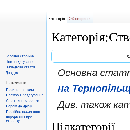
Категорія
Обговорення
Категорія:Ств
Перейти до:
навігація
,
пошук
Головна сторінка
К
Нові редагування
Випадкова стаття
Основна стаття
Довідка
Інструменти
на Тернопільщ
Посилання сюди
Пов'язані редагування
Спеціальні сторінки
Див. також кат
Версія до друку
Постійне посилання
Інформація про
Підкатегорії
сторінку