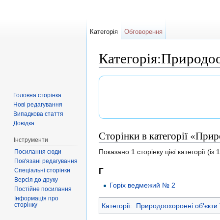
Категорія
Обговорення
Категорія:Природоо
Перейти до:
навігація
,
пошук
Головна сторінка
Нові редагування
Випадкова стаття
Довідка
Сторінки в категорії «Прир
Інструменти
Показано 1 сторінку цієї категорії (із 1
Посилання сюди
Пов'язані редагування
Г
Спеціальні сторінки
Версія до друку
Горіх ведмежий № 2
Постійне посилання
Інформація про
сторінку
Категорії
:
Природоохоронні об'єкти