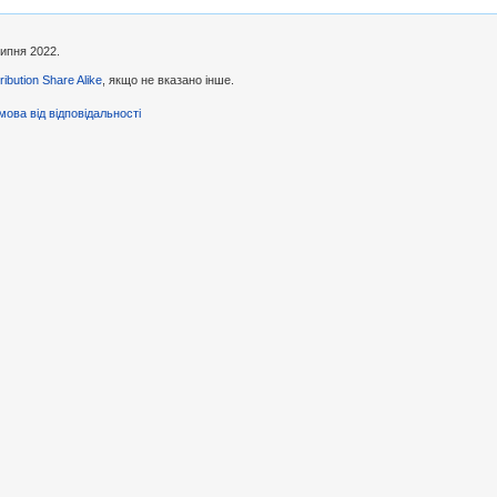
липня 2022.
ibution Share Alike
, якщо не вказано інше.
мова від відповідальності