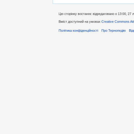
Цю сторінку востаннє відредаговано о 13:00, 27 
Вміст доступний на умовах
Creative Commons Attr
Політика конфіденційності
Про Тернопедію
Від