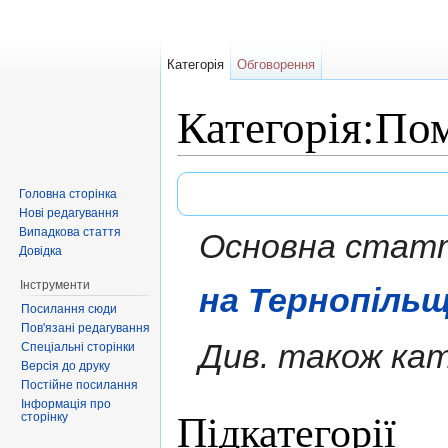
Категорія
Обговорення
Категорія:По
Перейти до:
навігація
,
пошук
Головна сторінка
Нові редагування
Випадкова стаття
Основна стаття
Довідка
Інструменти
на Тернопільщ
Посилання сюди
Пов'язані редагування
Див. також кат
Спеціальні сторінки
Версія до друку
Постійне посилання
Інформація про
Підкатегорії
сторінку