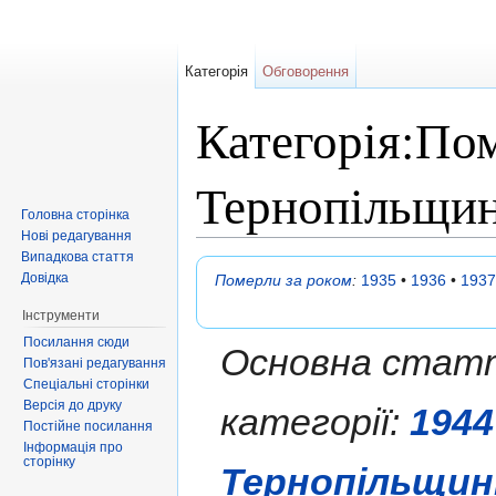
Категорія
Обговорення
Категорія:По
Тернопільщин
Головна сторінка
Нові редагування
Перейти до:
навігація
,
пошук
Випадкова стаття
Довідка
Померли за роком
:
1935
•
1936
•
1937
Інструменти
Посилання сюди
Основна статт
Пов'язані редагування
Спеціальні сторінки
Версія до друку
категорії:
1944
Постійне посилання
Інформація про
сторінку
Тернопільщин