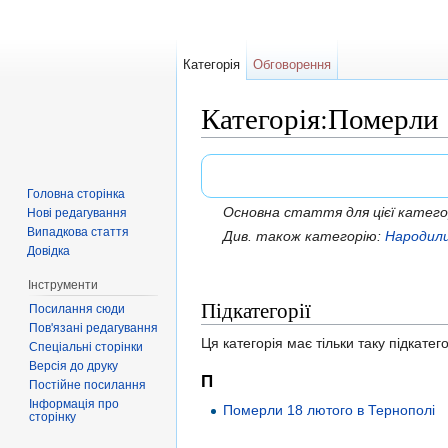
Категорія
Обговорення
Категорія:Померли 
Перейти до:
навігація
,
пошук
Головна сторінка
Основна стаття для цієї катего
Нові редагування
Випадкова стаття
Див. також категорію:
Народили
Довідка
Інструменти
Підкатегорії
Посилання сюди
Пов'язані редагування
Ця категорія має тільки таку підкатег
Спеціальні сторінки
Версія до друку
П
Постійне посилання
Інформація про
Померли 18 лютого в Тернополі
сторінку