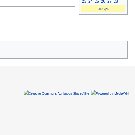
23
24
25
26
27
28
2026 рік