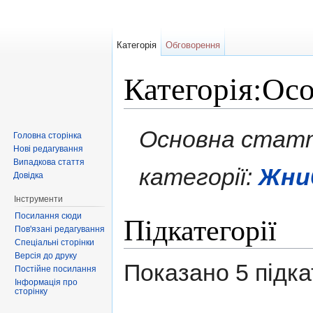
Категорія
Обговорення
Категорія:Ос
Перейти до:
навігація
,
пошук
Основна статт
Головна сторінка
Нові редагування
Випадкова стаття
категорії:
Жни
Довідка
Інструменти
Підкатегорії
Посилання сюди
Пов'язані редагування
Спеціальні сторінки
Версія до друку
Показано 5 підкат
Постійне посилання
Інформація про
сторінку