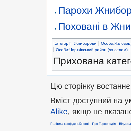
Парохи Жнибор
Поховані в Жн
Категорії
:
Жнибороди
Особи:Язловець
Особи:Чортківський район (за селом)
Прихована катег
Цю сторінку востаннє 
Вміст доступний на 
Alike
, якщо не вказан
Політика конфіденційності
Про Тернопедію
Відмова