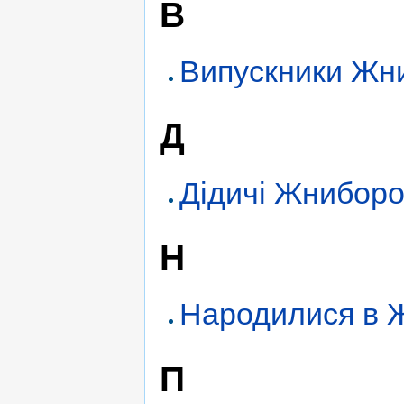
В
Випускники Жни
Д
Дідичі Жниборо
Н
Народилися в 
П