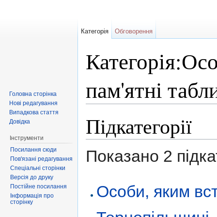
Категорія
Обговорення
Категорія:Осо
пам'ятні табл
Головна сторінка
Нові редагування
Перейти до:
навігація
,
пошук
Випадкова стаття
Підкатегорії
Довідка
Інструменти
Посилання сюди
Показано 2 підкат
Пов'язані редагування
Спеціальні сторінки
Версія до друку
Особи, яким вс
Постійне посилання
Інформація про
сторінку