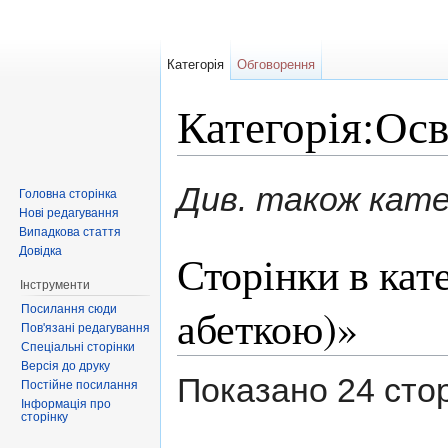
Категорія
Обговорення
Категорія:Осв
Перейти до:
навігація
,
пошук
Див. також кате
Головна сторінка
Нові редагування
Випадкова стаття
Довідка
Сторінки в кате
Інструменти
абеткою)»
Посилання сюди
Пов'язані редагування
Спеціальні сторінки
Версія до друку
Показано 24 сторін
Постійне посилання
Інформація про
сторінку