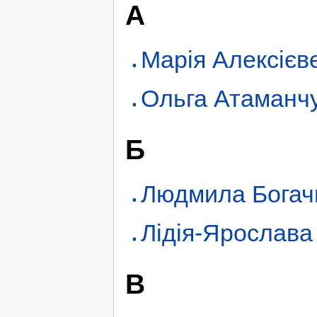
А
Марія Алексієв
Ольга Атаманч
Б
Людмила Богач
Лідія-Ярослава
В