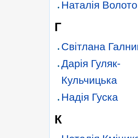
Наталія Волото
Г
Світлана Гални
Дарія Гуляк-
Кульчицька
Надія Гуска
К