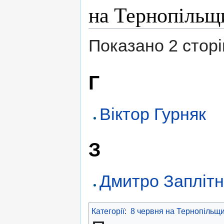
на Тернопільщ
Показано 2 сторінк
Г
Віктор Гурняк
З
Дмитро Запліт
Категорії
:
8 червня на Тернопільщи