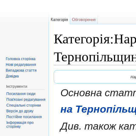
Категорія
Обговорення
Категорія:Нар
Тернопільщин
Головна сторінка
Нові редагування
Перейти до:
навігація
,
пошук
Випадкова стаття
Довідка
На
Інструменти
Основна стаття
Посилання сюди
Пов'язані редагування
Спеціальні сторінки
на Тернопільщ
Версія до друку
Постійне посилання
Див. також кат
Інформація про
сторінку