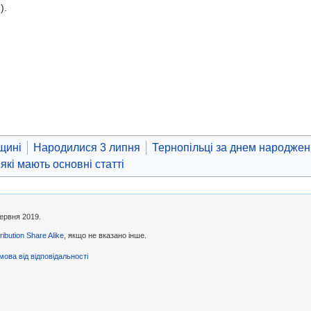
).
щині
Народилися 3 липня
Тернопільці за днем народже
 які мають основні статті
червня 2019.
ibution Share Alike
, якщо не вказано інше.
мова від відповідальності