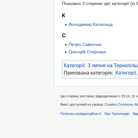
Показано 3 сторінки цієї категорії (із 3
К
Володимир Калапаца
С
Петро Савончак
Григорій Сторожук
Категорії
:
3 липня на Тернопіль
Прихована категорія:
Категорії,
Цю сторінку востаннє відредаговано о 15:14, 11 
Вміст доступний на умовах
Creative Commons Attr
Політика конфіденційності
Про Тернопедію
Від