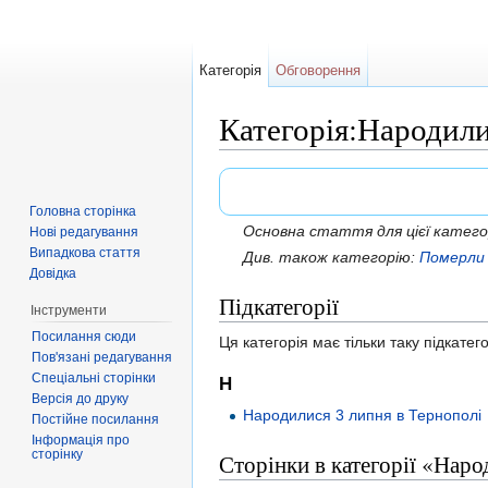
Категорія
Обговорення
Категорія:Народили
Перейти до:
навігація
,
пошук
Головна сторінка
Основна стаття для цієї катего
Нові редагування
Випадкова стаття
Див. також категорію:
Померли 
Довідка
Підкатегорії
Інструменти
Посилання сюди
Ця категорія має тільки таку підкатег
Пов'язані редагування
Спеціальні сторінки
Н
Версія до друку
Народилися 3 липня в Тернополі
Постійне посилання
Інформація про
сторінку
Сторінки в категорії «Нар