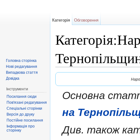
Категорія
Обговорення
Категорія:Нар
Тернопільщин
Головна сторінка
Нові редагування
Перейти до:
навігація
,
пошук
Випадкова стаття
Довідка
Наро
Інструменти
Основна стаття
Посилання сюди
Пов'язані редагування
Спеціальні сторінки
на Тернопільщ
Версія до друку
Постійне посилання
Див. також кат
Інформація про
сторінку