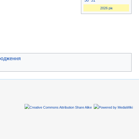
30
31
2026 рік
ародження