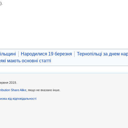
).
ільщині
Народилися 19 березня
Тернопільці за днем н
 які мають основні статті
червня 2019.
ibution Share Alike
, якщо не вказано інше.
мова від відповідальності