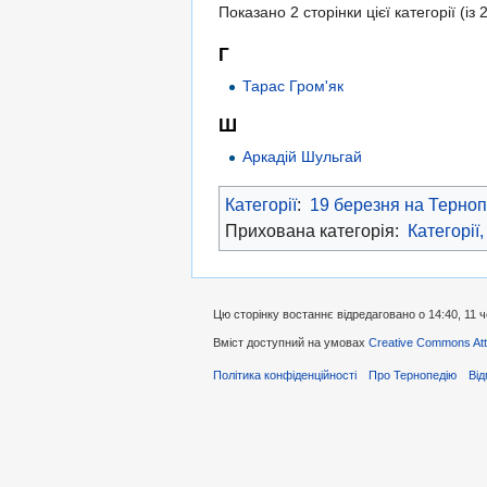
Показано 2 сторінки цієї категорії (із 2
Г
Тарас Гром'як
Ш
Аркадій Шульгай
Категорії
:
19 березня на Терноп
Прихована категорія:
Категорії,
Цю сторінку востаннє відредаговано о 14:40, 11 
Вміст доступний на умовах
Creative Commons Attr
Політика конфіденційності
Про Тернопедію
Від