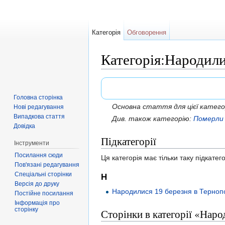
Категорія
Обговорення
Категорія:Народили
Перейти до:
навігація
,
пошук
Головна сторінка
Основна стаття для цієї катего
Нові редагування
Випадкова стаття
Див. також категорію:
Померли 
Довідка
Підкатегорії
Інструменти
Посилання сюди
Ця категорія має тільки таку підкатег
Пов'язані редагування
Спеціальні сторінки
Н
Версія до друку
Народилися 19 березня в Терноп
Постійне посилання
Інформація про
сторінку
Сторінки в категорії «Нар