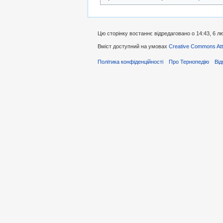
Цю сторінку востаннє відредаговано о 14:43, 6 л
Вміст доступний на умовах
Creative Commons Attr
Політика конфіденційності
Про Тернопедію
Від