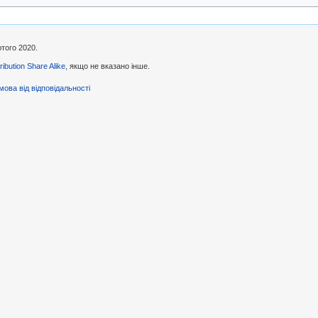
ютого 2020.
ibution Share Alike
, якщо не вказано інше.
мова від відповідальності