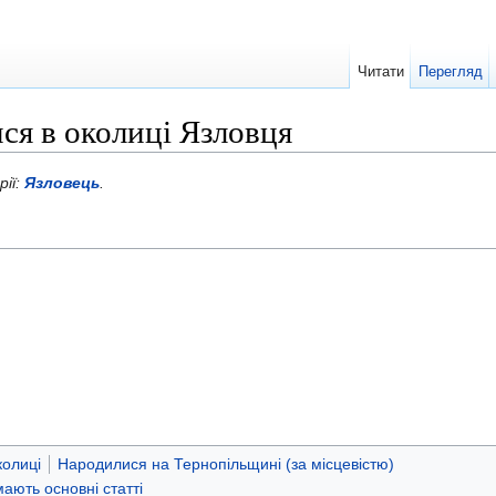
Читати
Перегляд
ся в околиці Язловця
рії:
Язловець
.
колиці
Народилися на Тернопільщині (за місцевістю)
 мають основні статті