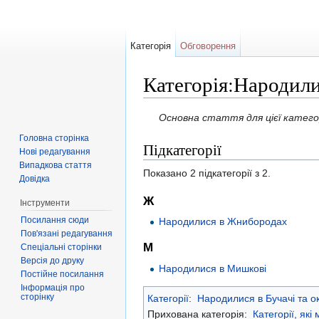
Категорія
Обговорення
Категорія:Народили
Перейти до:
навігація
,
пошук
Основна стаття для цієї катего
Головна сторінка
Підкатегорії
Нові редагування
Випадкова стаття
Показано 2 підкатегорії з 2.
Довідка
Ж
Інструменти
Посилання сюди
Народилися в Жнибородах
Пов'язані редагування
М
Спеціальні сторінки
Версія до друку
Народилися в Мишкові
Постійне посилання
Інформація про
сторінку
Категорії
:
Народилися в Бучачі та о
Прихована категорія:
Категорії, які