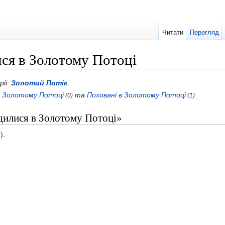
Читати
Перегляд
ся в Золотому Потоці
рії:
Золотий Потік
.
в Золотому Потоці
та
Поховані в Золотому Потоці
(0)
(1)
одилися в Золотому Потоці»
).