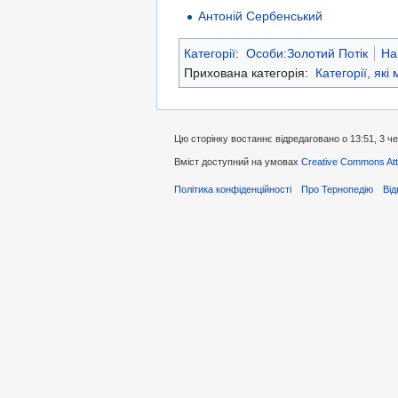
Антоній Сербенський
Категорії
:
Особи:Золотий Потік
На
Прихована категорія:
Категорії, які
Цю сторінку востаннє відредаговано о 13:51, 3 ч
Вміст доступний на умовах
Creative Commons Attr
Політика конфіденційності
Про Тернопедію
Від