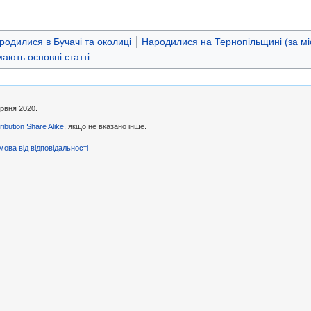
родилися в Бучачі та околиці
Народилися на Тернопільщині (за мі
 мають основні статті
ервня 2020.
ibution Share Alike
, якщо не вказано інше.
мова від відповідальності