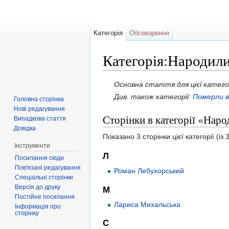
Категорія
Обговорення
Категорія:Народили
Перейти до:
навігація
,
пошук
Основна стаття для цієї катего
Див. також категорії:
Померли 
Головна сторінка
Нові редагування
Сторінки в категорії «Нар
Випадкова стаття
Довідка
Показано 3 сторінки цієї категорії (із 3
Інструменти
Л
Посилання сюди
Пов'язані редагування
Роман Лебухорський
Спеціальні сторінки
Версія до друку
М
Постійне посилання
Лариса Михальська
Інформація про
сторінку
С