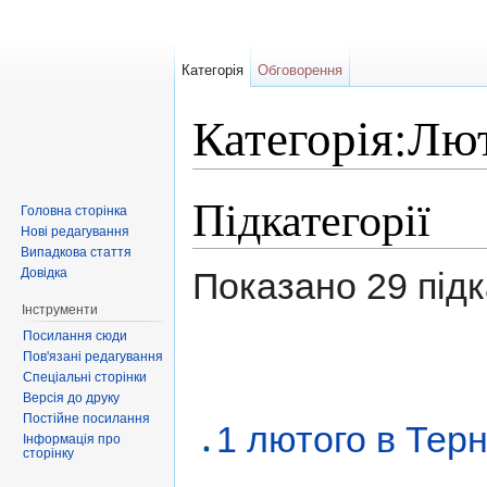
Категорія
Обговорення
Категорія:Лю
Перейти до:
навігація
,
пошук
Підкатегорії
Головна сторінка
Нові редагування
Випадкова стаття
Довідка
Показано 29 підка
Інструменти
Посилання сюди
Пов'язані редагування
Спеціальні сторінки
Версія до друку
Постійне посилання
1 лютого в Тер
Інформація про
сторінку