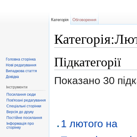
Категорія
Обговорення
Категорія:Лю
Перейти до:
навігація
,
пошук
Підкатегорії
Головна сторінка
Нові редагування
Випадкова стаття
Довідка
Показано 30 підка
Інструменти
Посилання сюди
Пов'язані редагування
Спеціальні сторінки
Версія до друку
Постійне посилання
1 лютого на
Інформація про
сторінку