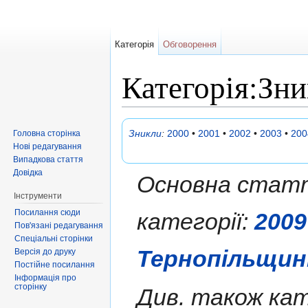
Категорія
Обговорення
Категорія:Зн
Перейти до:
навігація
,
пошук
Зникли
:
2000
•
2001
•
2002
•
2003
•
200
Головна сторінка
Нові редагування
Випадкова стаття
Довідка
Основна статт
Інструменти
Посилання сюди
категорії:
2009
Пов'язані редагування
Спеціальні сторінки
Тернопільщин
Версія до друку
Постійне посилання
Інформація про
сторінку
Див. також кат