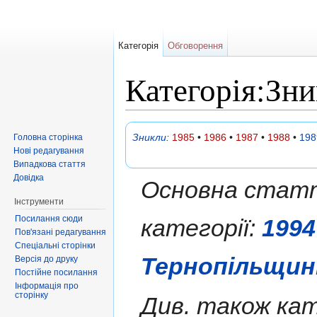
Категорія
Обговорення
Категорія:Зн
Перейти до:
навігація
,
пошук
Зникли
:
1985
•
1986
•
1987
•
1988
•
198
Головна сторінка
Нові редагування
Випадкова стаття
Довідка
Основна статт
Інструменти
Посилання сюди
категорії:
1994
Пов'язані редагування
Спеціальні сторінки
Тернопільщин
Версія до друку
Постійне посилання
Інформація про
сторінку
Див. також кат