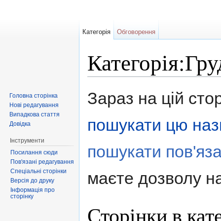
Категорія
Обговорення
Категорія:Гру
Перейти до:
навігація
,
пошук
Зараз на цій сто
Головна сторінка
Нові редагування
Випадкова стаття
пошукати цю наз
Довідка
Інструменти
пошукати пов'яза
Посилання сюди
Пов'язані редагування
Спеціальні сторінки
маєте дозволу на
Версія до друку
Інформація про
сторінку
Сторінки в кат