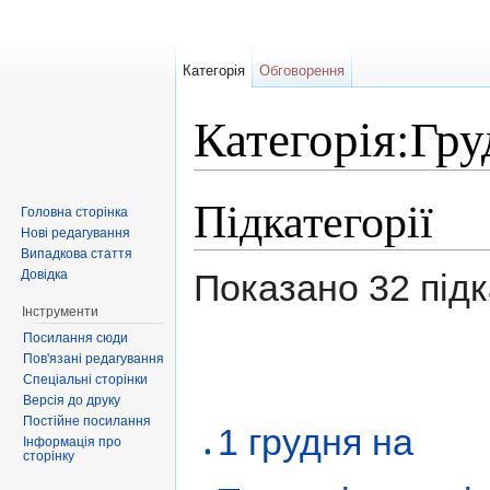
Категорія
Обговорення
Категорія:Гру
Перейти до:
навігація
,
пошук
Підкатегорії
Головна сторінка
Нові редагування
Випадкова стаття
Довідка
Показано 32 підка
Інструменти
Посилання сюди
Пов'язані редагування
Спеціальні сторінки
Версія до друку
Постійне посилання
1 грудня на
Інформація про
сторінку