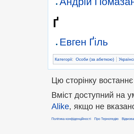
Андрій Помаза
Ґ
Евген Ґіль
Категорії
:
Особи (за абеткою)
Українс
Цю сторінку востаннє
Вміст доступний на 
Alike
, якщо не вказан
Політика конфіденційності
Про Тернопедію
Відмова