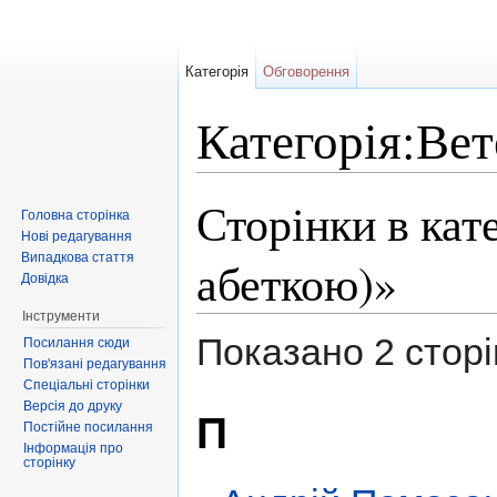
Категорія
Обговорення
Категорія:Вет
Перейти до:
навігація
,
пошук
Сторінки в кат
Головна сторінка
Нові редагування
Випадкова стаття
абеткою)»
Довідка
Інструменти
Показано 2 сторінк
Посилання сюди
Пов'язані редагування
Спеціальні сторінки
Версія до друку
П
Постійне посилання
Інформація про
сторінку