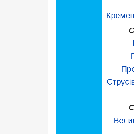
Кремен
С
Пр
Струсі
С
Вели