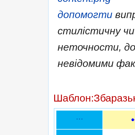
допомогти
випр
стилістичну чи
неточности, д
невідомими фа
Шаблон:Збаразь
* * *