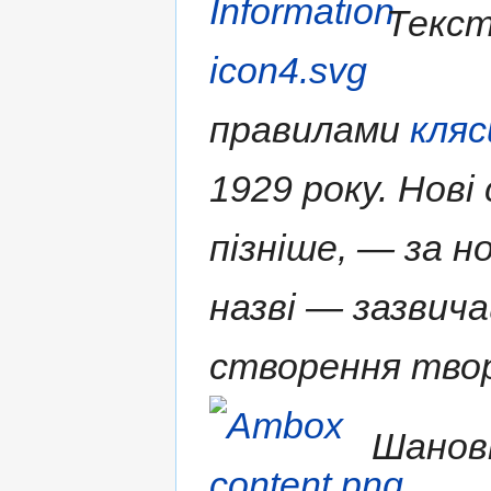
Текст
правилами
кляс
1929 року. Нові
пізніше, — за н
назві — зазвича
створення твор
Шановн