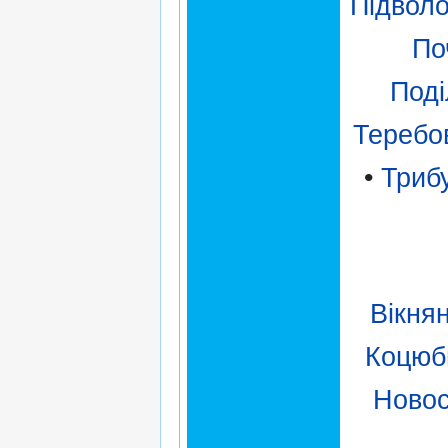
Підвол
По
Поді
Теребо
•
Триб
Вікня
Коцюб
Новос