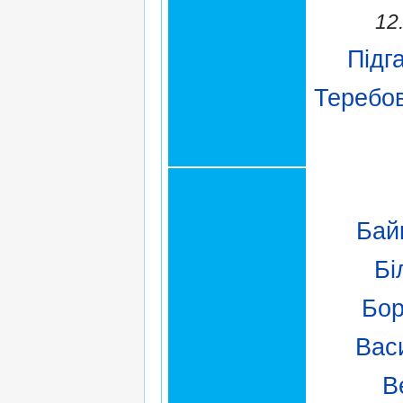
12
Підг
Теребо
Бай
Бі
Бор
Вас
В