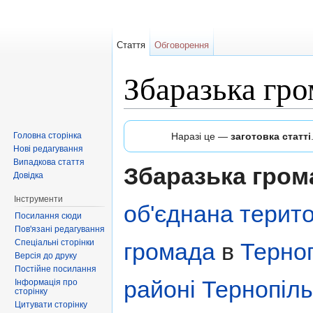
Стаття
Обговорення
Збаразька гро
Перейти до:
навігація
,
пошук
Головна сторінка
Наразі це —
заготовка статті
Нові редагування
Випадкова стаття
Збаразька гром
Довідка
Інструменти
об'єднана терит
Посилання сюди
Пов'язані редагування
Спеціальні сторінки
громада
в
Терно
Версія до друку
Постійне посилання
районі
Тернопіль
Інформація про
сторінку
Цитувати сторінку