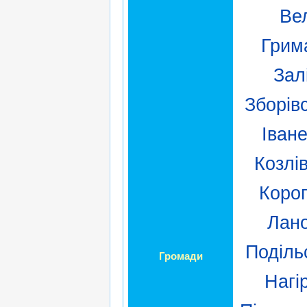
Ве
Грим
Зал
Зборів
Іван
Козлі
Коро
Лан
Поділь
Громади
Нагі