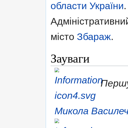
области
України
.
Адміністративни
місто
Збараж
.
Зауваги
Першу
Микола Василе