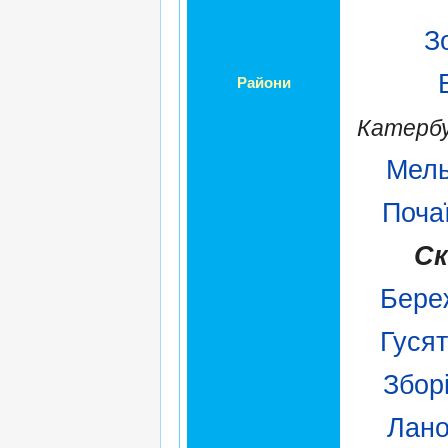
З
Райони
Катербу
Мель
Поча
Ск
Бере
Гуся
Збор
Лано