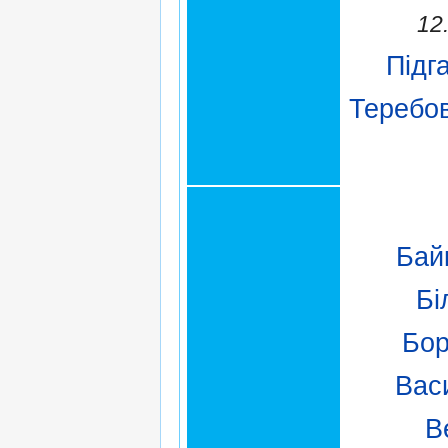
12
Підг
Теребо
Бай
Бі
Бор
Вас
В