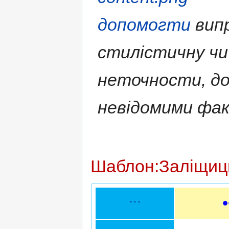
допомогти
випр
стилістичну чи
неточности, д
невідомими фа
Шаблон:Заліщиц
* * *