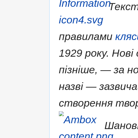
Текст
правилами
кляс
1929 року. Нові
пізніше, — за н
назві — зазвича
створення твор
Шановн