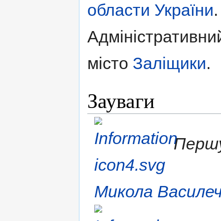
области
України
.
Адміністративни
місто
Заліщики
.
Зауваги
Першу
Микола Василе