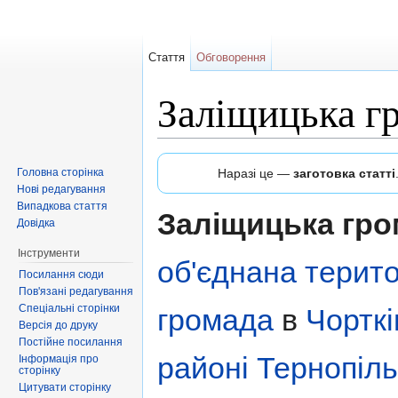
Стаття
Обговорення
Заліщицька г
Перейти до:
навігація
,
пошук
Головна сторінка
Наразі це —
заготовка статті
Нові редагування
Випадкова стаття
Заліщицька гр
Довідка
Інструменти
об'єднана терит
Посилання сюди
Пов'язані редагування
Спеціальні сторінки
громада
в
Чортк
Версія до друку
Постійне посилання
районі
Тернопіль
Інформація про
сторінку
Цитувати сторінку