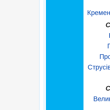
Кремен
С
Пр
Струсі
С
Вели