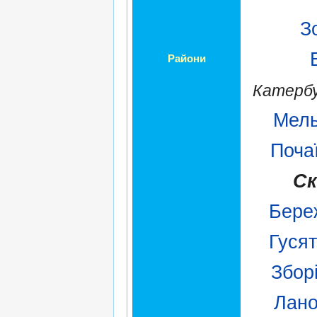
З
Райони
Катербу
Мель
Поча
Ск
Бере
Гуся
Збор
Лано