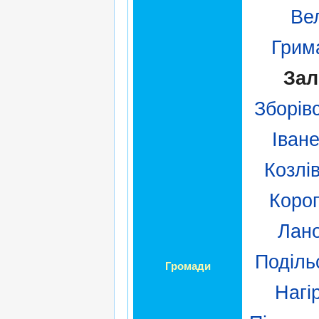
Ве
Грим
Зал
Зборів
Іван
Козлі
Коро
Лан
Поділь
Громади
Нагі