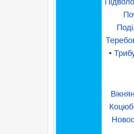
Підвол
По
Поді
Теребо
•
Триб
Вікня
Коцюб
Новос