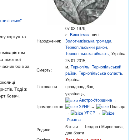
тниківської
07.02.1979,
с.
Вишнівчик
, нині
ену карту» та
Народження:
Золотниківська громада
,
Тернопільський район
,
комісаріятом
Тернопільська область
, Україна
ко-піхотної
25.01.2015,
часник боїв за
м.
Тернопіль
,
Тернопільський
Смерть:
район
,
Тернопільська область
,
Україна
околиці
Поховання:
правдоподібно,
истів. Тоді ж
українець,
ерт Ковач,
Австро-Угорщина
→
ЗУНР
→
Польща
Громадянство:
→
УРСР
→
Україна
батьки — Теодор і Мирослава,
Родина:
два брати