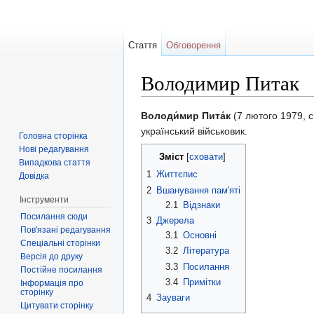
Стаття
Обговорення
Володимир Питак
Перейти до:
навігація
,
пошук
Володи́мир Пита́к
(7 лютого 1979, с
український військовик.
Головна сторінка
Нові редагування
Зміст
[
сховати
]
Випадкова стаття
1
Життєпис
Довідка
2
Вшанування пам'яті
Інструменти
2.1
Відзнаки
Посилання сюди
3
Джерела
Пов'язані редагування
3.1
Основні
Спеціальні сторінки
3.2
Література
Версія до друку
3.3
Посилання
Постійне посилання
3.4
Примітки
Інформація про
сторінку
4
Зауваги
Цитувати сторінку