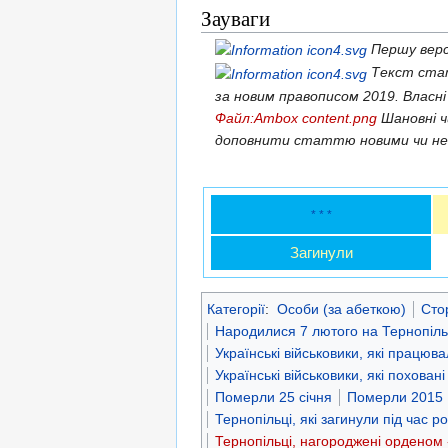
Зауваги
Першу верс
Текст стат
за новим правописом 2019. Власні
Файл:Ambox content.png
Шановні 
доповнити статтю новими чи не
* * *
Загинули
Категорії
:
Особи (за абеткою)
Сто
Народилися 7 лютого на Тернопіл
Українські військовики, які працюв
Українські військовики, які похован
Померли 25 січня
Померли 2015
Тернопільці, які загинули під час р
Тернопільці, нагороджені орденом «