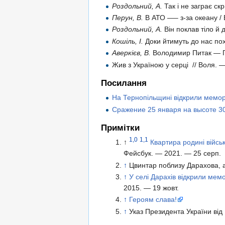
Роздольний, А.
Так і не заграє скр
Перун, В.
В АТО —– з-за океану / 
Роздольний, А.
Він поклав тіло й 
Кошіль, І.
Доки йтимуть до нас пох
Аверкієв, В.
Володимир Питак — Ге
Жив з Україною у серці // Воля. —
Посилання
На Тернопільщині відкрили меморі
Сражение 25 января на высоте 3
Примітки
1,0
1,1
↑
Квартира родині війс
Фейсбук. — 2021. — 25 серп.
↑
Цвинтар поблизу Дарахова, а
↑
У селі Дарахів відкрили ме
2015. — 19 жовт.
↑
Героям слава!
↑
Указ Президента України ві