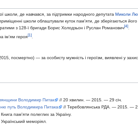
ої школи, де навчався, за підтримки народного депутата
Миколи Лю
 приміщенні школи облаштували куток пам'яти, де зберігаються його
[4]
обратими з 128-ї бригади Борис Холодзьон і Руслан Романович
.
[1]
на ім’ям героя
.
2015, посмертно) — за особисту мужність і героїзм, виявлені у захис
влянщини Володимир Питак
// 20 хвилин. — 2015. — 29 січ.
нню путь Володимира Питака
// Теребовлянська РДА. — 2015. — 2
/ Книга пам'яти полеглих за Україну.
/ Український меморіял.