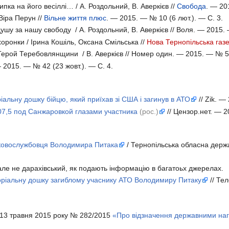
ипка на його весіллі… / А. Роздольний, В. Аверкієв //
Свобода
. — 20
Віра Перун //
Вільне життя плюс
. — 2015. — № 10 (6 лют.). — С. 3.
душу за нашу свободу / А. Роздольний, В. Аверкієв // Воля. — 2015. 
оронки / Ірина Кошіль, Оксана Смільська //
Нова Тернопільська газ
рой Теребовлянщини / В. Аверкієв // Номер один. — 2015. — № 5 (
 2015. — № 42 (23 жовт.). — С. 4.
альну дошку бійцю, який приїхав зі США і загинув в АТО
// Zik. —
07,5 под Санжаровкой глазами участника
(рос.)
// Цензор.нет. — 2
ьковослужбовця Володимира Питака
/ Тернопільська обласна держа
ле не дарахівський, як подають інформацію в багатоьх джерелах.
моріальну дошку загиблому учаснику АТО Володимиру Питаку
// Те
д 13 травня 2015 року № 282/2015
«Про відзначення державними на