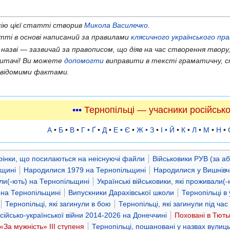
ію цієї статті створив
Микола Василечко
.
ті в основі написаний за правилами
клясичного українського пр
 назві — зазвичай за правописом, що діяв на час створення твору,
читачі! Ви можете
допомогти
виправити в тексті граматичну, с
відомими фактами.
•••
Тернопільці — учасники російсько
А
•
Б
•
В
•
Г • Ґ
•
Д
•
Е • Є
•
Ж • З
•
І • Й
•
К
•
Л
•
М
•
Н
•
рінки, що посилаються на неіснуючі файли
Військовики РУВ (за а
ьщині
Народилися 1979 на Тернопільщині
Народилися у Вишнівч
али(-ють) на Тернопільщині
Українські військовики, які проживали(
і на Тернопільщині
Випускники Дарахівської школи
Тернопільці в 
Тернопільці, які загинули в бою
Тернопільці, які загинули під ча
осійсько-української війни 2014-2026 на Донеччині
Поховані в Тють
За мужність» ІІІ ступеня
Тернопільці, пошановані у назвах вулиц