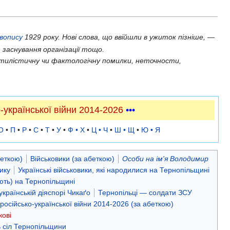
авопису
1929 року. Нові слова, що ввійшли в ужиток пізніше, —
 заснування організації тощо.
тилістичну чи фактологічну помилки, неточности,
-української війни 2014-2026
•••
О
•
П
•
Р
•
С
•
Т
•
У
•
Ф • Х
•
Ц • Ч
•
Ш • Щ
•
Ю • Я
беткою)
Військовики (за абеткою)
Особи на ім'я Володимир
ику
Українські військовики, які народилися на Тернопільщині
-ють) на Тернопільщині
українській діяспорі Чикаґо
Тернопільці — солдати ЗСУ
с російсько-української війни 2014-2026 (за абеткою)
кові
ь сіл Тернопільщини