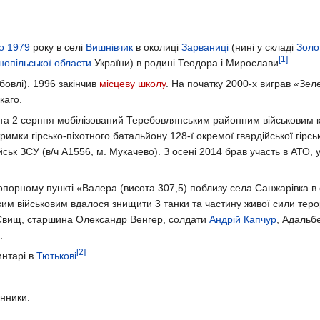
о
1979
року в селі
Вишнівчик
в околиці
Зарваниці
(нині у складі
Золо
[1]
нопільської области
України) в родині Теодора і Мирослави
.
овлі). 1996 закінчив
місцеву школу
. На початку 2000-х виграв «Зел
каго.
 та 2 серпня мобілізований Теребовлянським районним військовим 
римки гірсько-піхотного батальйону 128-ї окремої гвардійської гірсь
ськ ЗСУ (в/ч А1556, м. Мукачево). З осені 2014 брав участь в АТО, у
опорному пункті «Валера (висота 307,5) поблизу села Санжарівка в 
им військовим вдалося знищити 3 танки та частину живої сили терор
 Свищ, старшина Олександр Венгер, солдати
Андрій Капчур
, Адальб
.
[2]
интарі в
Тютькові
.
нники.