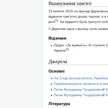
Вшанування пам'яті
19 жовтня 2015 на фасаді Дарахівськ
відкрили пам'ятну дошку героєві, а в
[3]
речі
. На відкритті були присутні п
У Дарахові одна з вулиць села назва
Відзнаки
Орден «За мужність» ІІІ ступеня (
[5]
України
.
Джерела
Основні
На Сході загинув житель Теребо
Теребовлянщина провела в оста
Питак Володимир Теодорович
/
Питак Володимир Теодорович
/
Література