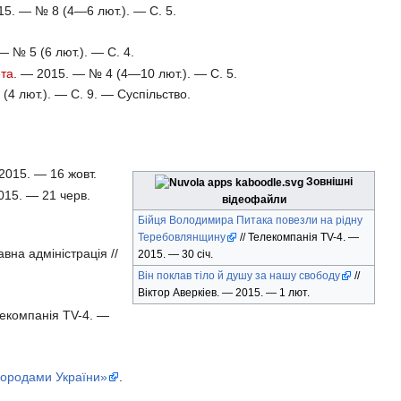
15. — № 8 (4—6 лют.). — С. 5.
— № 5 (6 лют.). — С. 4.
ета
. — 2015. — № 4 (4—10 лют.). — С. 5.
4 лют.). — С. 9. — Суспільство.
 2015. — 16 жовт.
Зовнішні
015. — 21 черв.
відеофайли
Бійця Володимира Питака повезли на рідну
Теребовлянщину
// Телекомпанія TV-4. —
вна адміністрація //
2015. — 30 січ.
Він поклав тіло й душу за нашу свободу
//
Віктор Аверкіев. — 2015. — 1 лют.
лекомпанія TV-4. —
городами України»
.