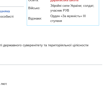
Освіта:
Дарахівська школа
Збройні сили України; солдат,
Військо:
учасник РУВ
шняка
Орден «За мужність» ІІІ
 особисті
Відзнаки:
ступеня
ті державного суверенітету та територіяльної цілісности
 лют.