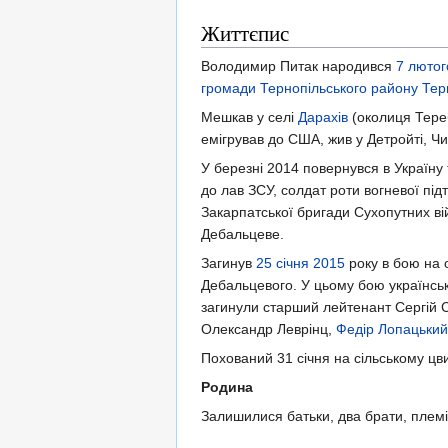
Життєпис
Володимир Питак народився
7 лютог
громади
Тернопільського району
Тер
Мешкав у селі
Дарахів
(околиця Тереб
емігрував до США, жив у Детройті, Чи
У березні 2014 повернувся в Україну
до лав ЗСУ, солдат роти вогневої підт
Закарпатської бригади Сухопутних вій
Дебальцеве.
Загинув
25 січня
2015
року в бою на 
Дебальцевого. У цьому бою українськ
загинули старший лейтенант Сергій
Олександр Леврінц,
Федір Лопацький
Похований 31 січня на сільському цв
Родина
Залишилися батьки, два брати, племі