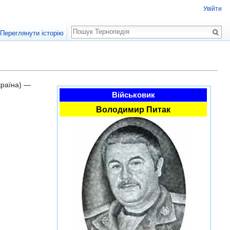
Увійти
Пошук
Переглянути історію
країна) —
Військовик
Володимир Питак