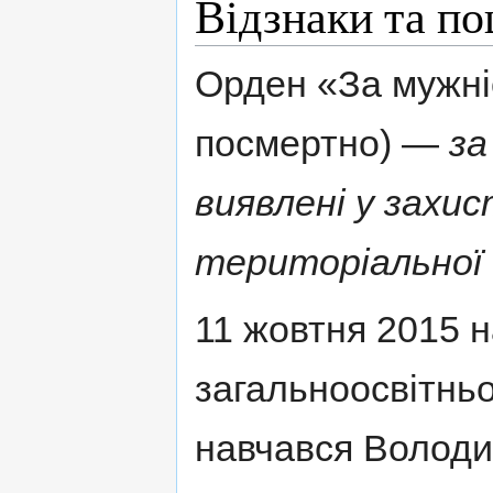
Відзнаки та п
Орден «За мужніс
посмертно) —
за
виявлені у захи
територіальної 
11 жовтня 2015 н
загальноосвітньо
навчався Володим