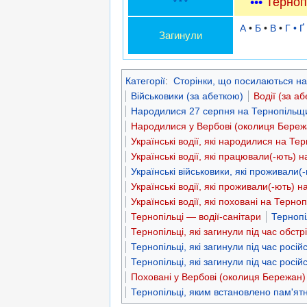
•••
Терноп
* * *
А
•
Б
•
В
•
Г • Ґ
Загинули
Категорії
:
Сторінки, що посилаються на
Військовики (за абеткою)
Водії (за а
Народилися 27 серпня на Тернопільщ
Народилися у Вербові (околиця Береж
Українські водії, які народилися на Те
Українські водії, які працювали(-ють) 
Українські військовики, які проживали(
Українські водії, які проживали(-ють) 
Українські водії, які поховані на Терно
Тернопільці — водії-санітари
Тернопі
Тернопільці, які загинули під час обстрі
Тернопільці, які загинули під час росі
Тернопільці, які загинули під час росі
Поховані у Вербові (околиця Бережан)
Тернопільці, яким встановлено пам'ятн