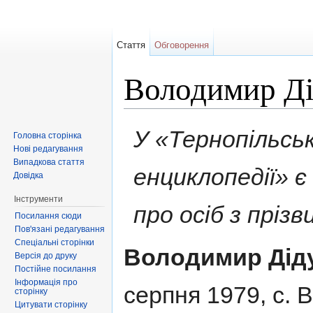
Стаття
Обговорення
Володимир Д
Перейти до:
навігація
,
пошук
У «Тернопільськ
Головна сторінка
Нові редагування
Випадкова стаття
енциклопедії» 
Довідка
Інструменти
про осіб з пріз
Посилання сюди
Пов'язані редагування
Спеціальні сторінки
Володимир Дід
Версія до друку
Постійне посилання
Інформація про
серпня 1979, с. В
сторінку
Цитувати сторінку