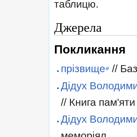
таблицю.
Джерела
Покликання
прізвище
// Ба
Дідух Володим
// Книга пам'яти
Дідух Володим
меморіял.