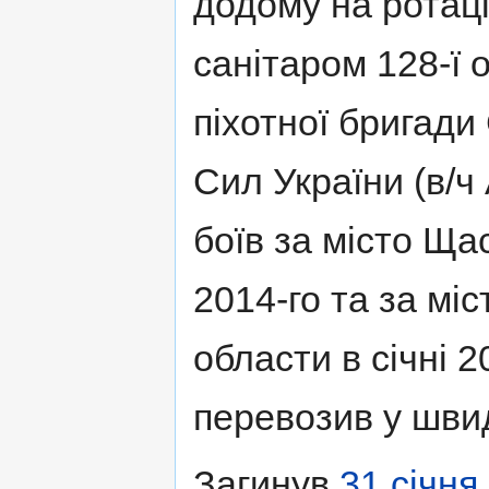
додому на ротаці
санітаром 128-ї о
піхотної бригади
Сил України (в/ч
боїв за місто Ща
2014-го та за мі
области в січні 
перевозив у шви
Загинув
31 січня