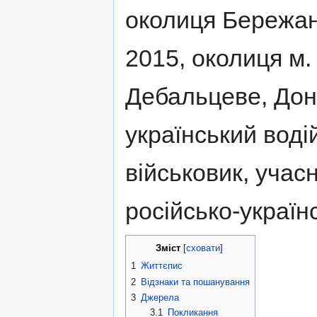
околиця Бережан
2015, околиця м.
Дебальцеве, До
український воді
військовик, учас
російсько-українс
Зміст
[
сховати
]
1
Життєпис
2
Відзнаки та пошанування
3
Джерела
3.1
Покликання