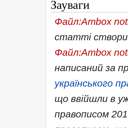
Зауваги
Файл:Ambox not
статті створ
Файл:Ambox not
написаний за 
українського п
що ввійшли в у
правописом 2019