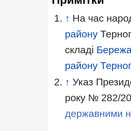
↑
На час нар
району
Терноп
складі
Бережа
району
Терноп
↑
Указ Презид
року № 282/2
державними н