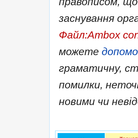
правописом, що
заснування орга
Файл:Ambox con
можете
допом
граматичну, ст
помилки, нето
новими чи неві