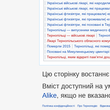
Українські військові лікарі, які народи
Українські військові лікарі, які працюв
Українські фтизіятри, які працювали(-ю
Українські фтизіятри, які проживали(-ю
Українські фтизіятри, які поховані в Те
Тернопільці — випускники медичного
Тернопільці — військові лікарі
Терноп
Лікарі Тернопільського обласного ком
Померли 2015
Тернопільці, які поме
Поховані на Микулинецькому цвинтарі 
Тернопільці, яким відкриті пам'ятні до
Цю сторінку востаннє
Вміст доступний на 
Alike
, якщо не вказан
Політика конфіденційності
Про Тернопедію
Відмова