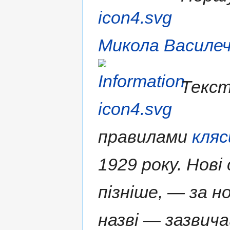
Микола Василе
Текст
правилами
кляс
1929 року. Нові
пізніше, — за н
назві — зазвича