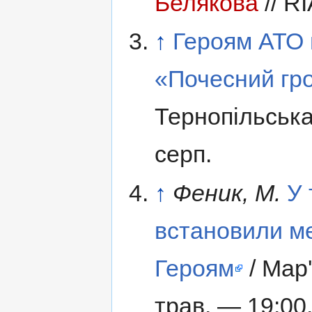
Белякова
// R
↑
Героям АТО 
«Почесний гр
Тернопільська
серп.
↑
Феник, М.
У 
встановили м
Героям
/ Мар'
трав. — 19:00