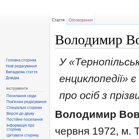
Стаття
Обговорення
Володимир В
Перейти до:
навігація
,
пошук
У «Тернопільськ
Головна сторінка
Нові редагування
Випадкова стаття
енциклопедії» 
Довідка
Інструменти
про осіб з пріз
Посилання сюди
Пов'язані редагування
Спеціальні сторінки
Володимир Вов
Версія до друку
Постійне посилання
Інформація про
червня 1972, м. 
сторінку
Цитувати сторінку