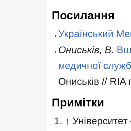
Посилання
Український Ме
Ониськів, В.
Вш
медичної служ
Ониськів // RIA
Примітки
↑
Університет