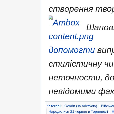
створення твор
Шановн
допомогти
випр
стилістичну чи
неточности, д
невідомими фа
Категорії
:
Особи (за абеткою)
Військо
Народилися 21 червня в Тернополі
Н