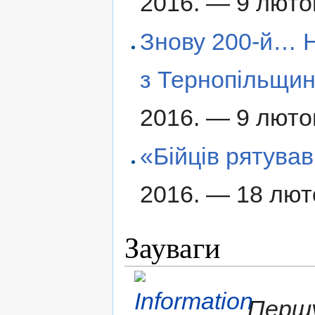
2016. — 9 люто
Знову 200-й… Н
з Тернопільщи
2016. — 9 люто
«Бійців рятував
2016. — 18 лют
Зауваги
Першу