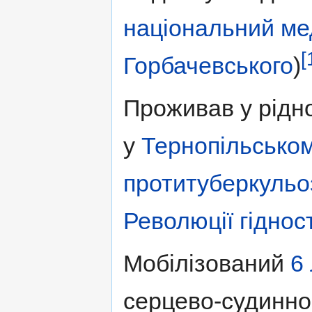
національний мед
[
Горбачевського
)
Проживав у рідн
у
Тернопільсько
протитуберкульо
Революції гіднос
Мобілізований
6
серцево-судинно