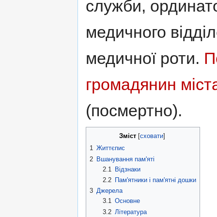
служби, ординат
медичного відді
медичної роти.
П
громадянин міст
(посмертно).
Зміст
[
сховати
]
1
Життєпис
2
Вшанування пам'яті
2.1
Відзнаки
2.2
Пам'ятники і пам'ятні дошки
3
Джерела
3.1
Основне
3.2
Література