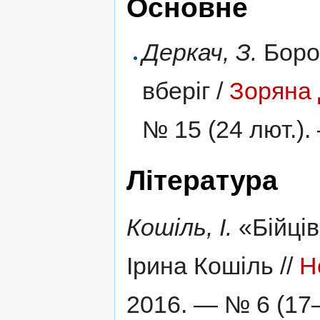
Основне
Деркач, З.
Боров
вберіг /
Зоряна
№ 15 (24 лют.).
Література
Кошіль, І.
«Бійців
Ірина Кошіль //
Н
2016. — № 6 (17—