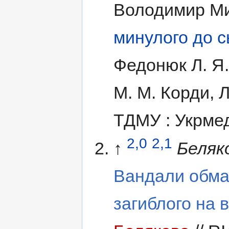
Володимир Ми
минулого до с
Федонюк Л. Я.,
М. М. Корди, 
ТДМУ : Укрмед
2,0
2,1
↑
Беляко
Вандали обма
загиблого на 