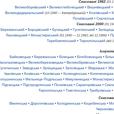
Скасовані 1962
(01.
Великоборківський
•
Великоглибочецький
•
Вишнівецький
•
Великодедеркальський
•
Козлівський
•
К
(10.1940 — Катербурзький)
Почаївський
•
Скалатськ
Скасовані 2000
(01.19
Бережанський
•
Борщівський
•
Бучацький
•
Гусятинський
•
Заліщиць
Лановецький
•
Монастириський
•
Пі
(01.1940 — 12.1962; від 12.1966)
Теребовлянський
•
Тернопільський
(від 
Існуют
Байковецька
•
Бережанська
•
Білецька
•
Білобожницька
•
Біль
Васильковецька
•
Великоберезовицька
•
Великобірківська
•
Великога
Гусятинська
•
Заводська
•
Заліщицька
•
Залозецька
•
Збаразька
•
Збо
Іванівська
•
Козівська
•
Козлівська
•
Колиндянська
•
Копичинецька
опушненська
•
Мельнице-Подільська
•
Микулинецька
•
Монастирис
Підгаєцька
•
Підгороднянська
•
Почаївська
•
Саранчуківська
•
Скала
Тернопільська
•
Товстенська
•
Трибухівська
•
Скасован
Вікнянська
•
Дорогичівська
•
Колодненська
•
Коцюбинська
•
Мл
Чернихіве