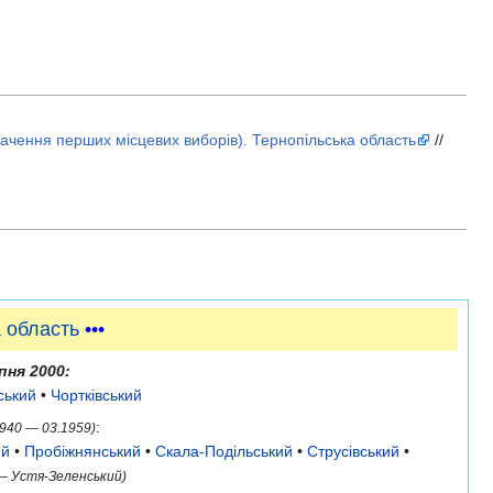
чення перших місцевих виборів). Тернопільська область
//
 область
•••
пня 2000:
ський
•
Чортківський
:
1940 — 03.1959)
ий
•
Пробіжнянський
•
Скала-Подільський
•
Струсівський
•
 — Устя-Зеленський)