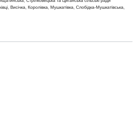
ищатинська, Стрілковецька та Циганська сільські ради
вці, Висічка, Королівка, Мушкатівка, Слобідка-Мушкатівська,