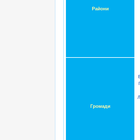
Райони
Л
Громади