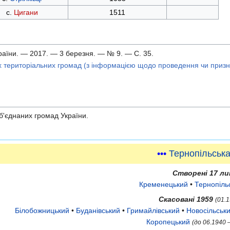
с.
Цигани
1511
раїни. — 2017. — 3 березня. — № 9. — С. 35.
 територіальних громад (з інформацією щодо проведення чи призна
б'єднаних громад України.
•••
Тернопільська
Створені 17 ли
Кременецький
•
Тернопіль
Скасовані 1959
(01.
Білобожницький
•
Буданівський
•
Гримайлівський
•
Новосільськ
Коропецький
(до 06.1940