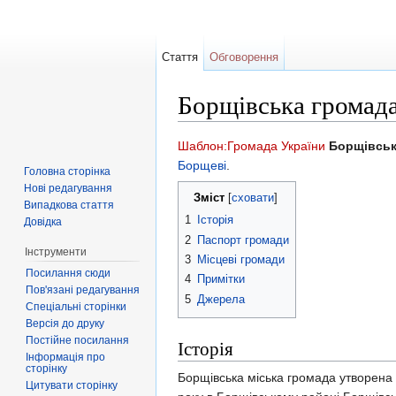
Стаття
Обговорення
Борщівська громад
Перейти до:
навігація
,
пошук
Шаблон:Громада України
Борщівськ
Борщеві
.
Головна сторінка
Нові редагування
Зміст
[
сховати
]
Випадкова стаття
1
Історія
Довідка
2
Паспорт громади
Інструменти
3
Місцеві громади
Посилання сюди
4
Примітки
Пов'язані редагування
5
Джерела
Спеціальні сторінки
Версія до друку
Постійне посилання
Історія
Інформація про
сторінку
Борщівська міська громада утворена 
Цитувати сторінку