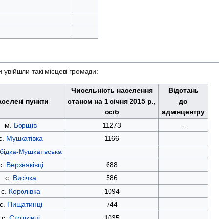
 увійшли такі місцеві громади:
Чисельність населення
Відстань
аселені пункти
станом на 1 січня 2015 р.,
до
осіб
адмінцентру
м.
Борщів
11273
-
с.
Мушкатівка
1166
бідка-Мушкатівська
с.
Верхняківці
688
с.
Висічка
586
с.
Королівка
1094
с.
Пищатинці
744
с.
Стрілківці
1035