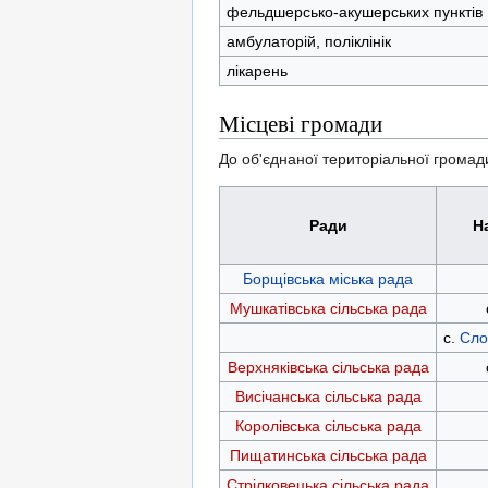
фельдшерсько-акушерських пунктів
амбулаторій, поліклінік
лікарень
Місцеві громади
До об'єднаної територіальної громади
Ради
Н
Борщівська міська рада
Мушкатівська сільська рада
с.
Сло
Верхняківська сільська рада
Висічанська сільська рада
Королівська сільська рада
Пищатинська сільська рада
Стрілковецька сільська рада