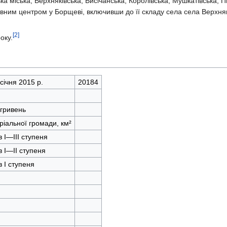
а міська, Верхняківська, Висічанська, Королівська, Мушкатівська, П
вним центром у Борщеві, включивши до її складу села села Верхнякі
[2]
оку.
січня 2015 р.
20184
 гривень
іальної громади, км²
в I—III ступеня
в I—II ступеня
в I ступеня