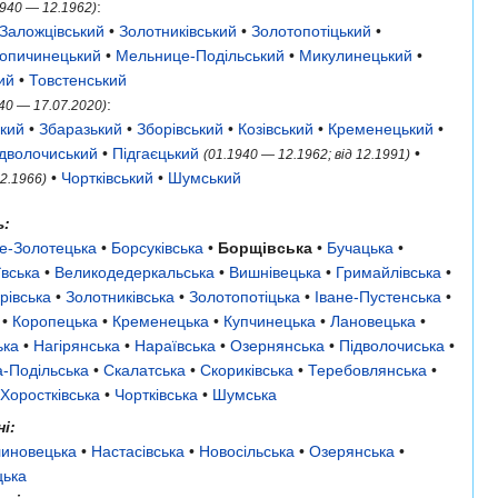
:
1940 — 12.1962)
Заложцівський
•
Золотниківський
•
Золотопотіцький
•
опичинецький
•
Мельнице-Подільський
•
Микулинецький
•
ий
•
Товстенський
:
40 — 17.07.2020)
кий
•
Збаразький
•
Зборівський
•
Козівський
•
Кременецький
•
дволочиський
•
Підгаєцький
•
(01.1940 — 12.1962; від 12.1991)
•
Чортківський
•
Шумський
12.1966)
ь:
че-Золотецька
•
Борсуківська
•
Борщівська
•
Бучацька
•
ївська
•
Великодедеркальська
•
Вишнівецька
•
Гримайлівська
•
рівська
•
Золотниківська
•
Золотопотіцька
•
Іване-Пустенська
•
•
Коропецька
•
Кременецька
•
Купчинецька
•
Лановецька
•
ька
•
Нагірянська
•
Нараївська
•
Озернянська
•
Підволочиська
•
-Подільська
•
Скалатська
•
Скориківська
•
Теребовлянська
•
Хоростківська
•
Чортківська
•
Шумська
і:
иновецька
•
Настасівська
•
Новосільська
•
Озерянська
•
цька