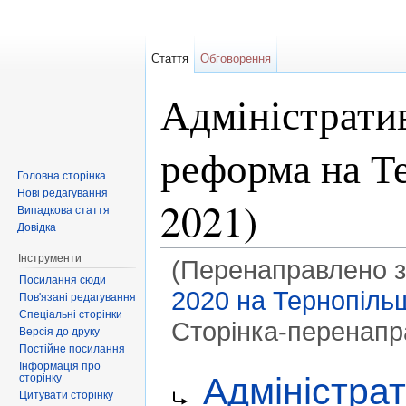
Стаття
Обговорення
Адміністрати
реформа на Т
Головна сторінка
Нові редагування
2021)
Випадкова стаття
Довідка
Інструменти
(Перенаправлено 
Посилання сюди
2020 на Тернопіль
Пов'язані редагування
Спеціальні сторінки
Сторінка-перенап
Версія до друку
Постійне посилання
Перейти до:
навігація
,
пошук
Інформація про
Перенаправити на:
Адміністра
сторінку
Цитувати сторінку