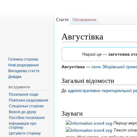
Стаття
Обговорення
Августівка
Перейти до:
навігація
,
пошук
Наразі це —
заготовка ста
Головна сторінка
Нові редагування
Августівка
—
село
Зборівської гром
Випадкова стаття
Довідка
Загальні відомости
Інструменти
До
адміністративно-територіяльної
Посилання сюди
Пов'язані редагування
Спеціальні сторінки
Зауваги
Версія до друку
Постійне посилання
Першу верс
Інформація про
сторінку
Текст стат
Цитувати сторінку