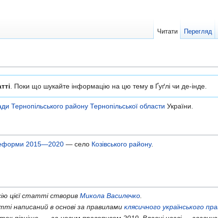
Читати
Перегляд
тті
. Поки що шукайте інформацію на цю тему в Ґуґлі чи де-інде.
ади
Тернопільського району
Тернопільської области
України.
 реформи 2015—2020
— село
Козівського району
.
ію цієї статті створив
Микола Василечко
.
ті написаний в основі за правилами
клясичного українського пр