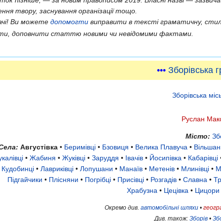
иток пізніше, — за новим правописом 2019. Власні назві — зазвича
ення твору, заснування організації тощо.
ачі! Ви можете
допомогти
виправити в тексті граматичну, стил
сти, доповнити статтю новими чи невідомими фактами.
•••
Зборівська 
Зборівська міс
Руслан Мак
Місто:
Зб
Села:
Августівка
•
Беримівці
•
Бзовиця
•
Велика Плавуча
•
Вільшан
укалівці
•
Жабиня
•
Жуківці
•
Заруддя
•
Івачів
•
Йосипівка
•
Кабарівці
•
Кудобинці
•
Лавриківці
•
Лопушани
•
Манаїв
•
Метенів
•
Млинівці
•
М
Підгайчики
•
Плісняни
•
Погрібці
•
Присівці
•
Розгадів
•
Славна
•
Т
Храбузна
•
Цецівка
•
Цицори
Окремо див.
автомобільні шляхи
•
геогр
Див. також:
Зборів
•
Зб