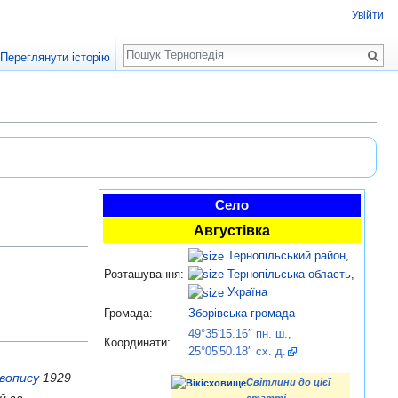
Увійти
Пошук
Переглянути історію
Село
Августівка
Тернопільський район
,
Тернопільська область
,
Розташування:
Україна
Громада:
Зборівська громада
49°35′15.16″ пн. ш.,
Координати:
25°05′50.18″ сх. д.
авопису
1929
Світлини до цієї