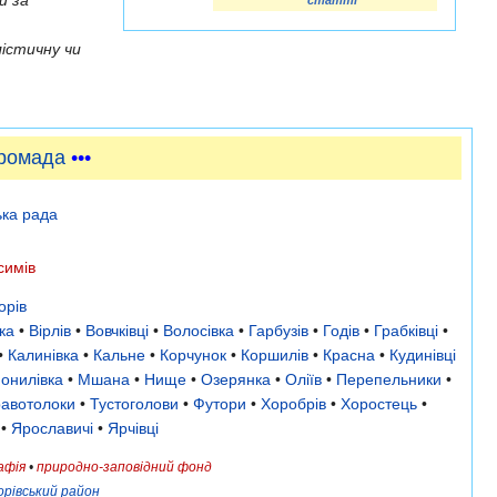
й за
статті
істичну чи
громада
•••
ька рада
симів
орів
ка
•
Вірлів
•
Вовчківці
•
Волосівка
•
Гарбузів
•
Годів
•
Грабківці
•
•
Калинівка
•
Кальне
•
Корчунок
•
Коршилів
•
Красна
•
Кудинівці
онилівка
•
Мшана
•
Нище
•
Озерянка
•
Оліїв
•
Перепельники
•
равотолоки
•
Тустоголови
•
Футори
•
Хоробрів
•
Хоростець
•
•
Ярославичі
•
Ярчівці
афія
•
природно-заповідний фонд
орівський район