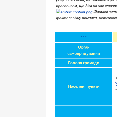
року. Нові слова, що ввійшли в уж
правописом, що діяв на час створ
Шановні чит
фактологічну помилки, неточно
* * *
Орган
самоврядування
Голова громади
Г
Населені пункти