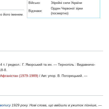
Військо:
Збройні сили України
Орден Червоної зірки
Відзнаки:
(посмертно)
но його іменем.
у
4 т. /
редкол.: Г. Яворський та ин. — Тернопіль : Видавничо-
18-8
.
 Афганістан (1979-1989)
/ Авт. упор. В. Погорецький. —
авопису
1929 року. Нові слова, що ввійшли в ужиток пізніше, —