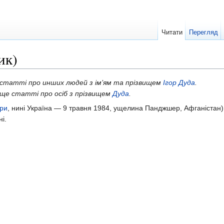
Читати
Перегляд
ик)
є статті про инших людей з ім’ям та прізвищем
Ігор Дуда
.
є ще статті про осіб з прізвищем
Дуда
.
ри
, нині Україна — 9 травня 1984, ущелина Панджшер, Афганістан)
і.