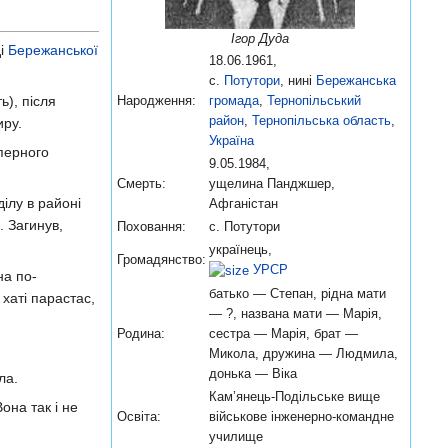
Ігор Дуда
ді
Бережанської
18.06.1961,
с.
Потутори
, нині
Бережанська
), після
Народження:
громада
,
Тернопільський
район
,
Тернопільська область
,
иру.
Україна
перного
9.05.1984,
Смерть:
ущелина Панджшер,
ілу в районі
Афганістан
. Загинув,
Поховання:
с. Потутори
українець,
Громадянство:
УРСР
на по-
батько — Степан, рідна мати
 хаті парастас,
— ?, названа мати — Марія,
Родина:
сестра — Марія, брат —
Микола, дружина — Людмила,
донька — Віка
ла.
Кам’янець-Подільське вище
на так і не
Освіта:
військове інженерно-командне
училище