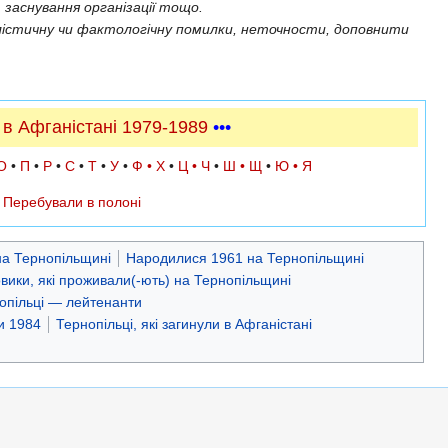
 заснування організації тощо.
істичну чи фактологічну помилки, неточности, доповнити
 в Афганістані 1979-1989
•••
О
•
П
•
Р
•
С
•
Т
•
У
•
Ф • Х
•
Ц • Ч
•
Ш • Щ
•
Ю • Я
•
Перебували в полоні
на Тернопільщині
Народилися 1961 на Тернопільщині
ковики, які проживали(-ють) на Тернопільщині
опільці — лейтенанти
и 1984
Тернопільці, які загинули в Афганістані