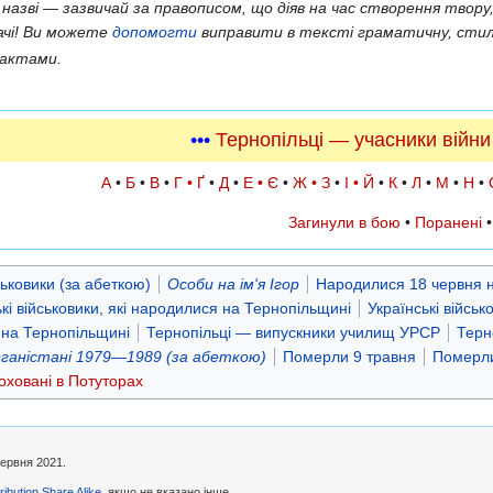
 назві — зазвичай за правописом, що діяв на час створення твору,
ачі! Ви можете
допомогти
виправити в тексті граматичну, стил
актами.
•••
Тернопільці — учасники війни
А
•
Б
•
В
•
Г • Ґ
•
Д
•
Е • Є
•
Ж • З
•
І • Й
•
К
•
Л
•
М
•
Н
•
Загинули в бою
•
Поранені
ьковики (за абеткою)
Особи на ім'я Ігор
Народилися 18 червня 
ькі військовики, які народилися на Тернопільщині
Українські війсь
і на Тернопільщині
Тернопільці — випускники училищ УРСР
Терн
Афганістані 1979—1989 (за абеткою)
Померли 9 травня
Померл
оховані в Потуторах
червня 2021.
ibution Share Alike
, якщо не вказано інше.