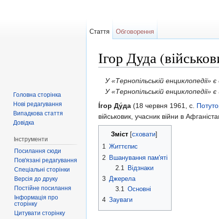
Стаття
Обговорення
Ігор Дуда (військов
Перейти до:
навігація
,
пошук
У «Тернопільській енциклопедії» 
У «Тернопільській енциклопедії» 
Головна сторінка
Нові редагування
І́гор Ду́да
(18 червня 1961, с.
Потуто
Випадкова стаття
військовик, учасник війни в Афганістан
Довідка
Зміст
[
сховати
]
Інструменти
1
Життєпис
Посилання сюди
2
Вшанування пам'яті
Пов'язані редагування
2.1
Відзнаки
Спеціальні сторінки
3
Джерела
Версія до друку
Постійне посилання
3.1
Основні
Інформація про
4
Зауваги
сторінку
Цитувати сторінку