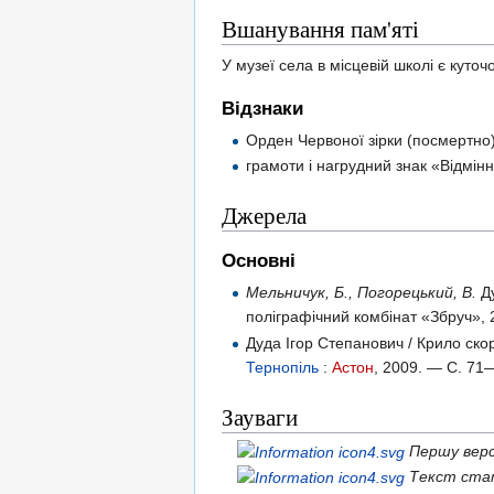
Вшанування пам'яті
У музеї села в місцевій школі є куто
Відзнаки
Орден Червоної зірки (посмертно)
грамоти і нагрудний знак «Відмінни
Джерела
Основні
Мельничук, Б., Погорецький, В.
Ду
поліграфічний комбінат «Збруч»,
Дуда Ігор Степанович / Крило скор
Тернопіль
:
Астон
, 2009. — С. 71
Зауваги
Першу верс
Текст стат