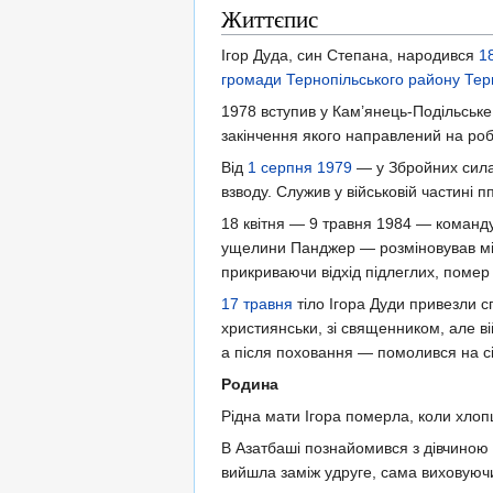
Життєпис
Ігор Дуда, син Степана, народився
1
громади
Тернопільського району
Тер
1978 вступив у Кам’янець-Подільськ
закінчення якого направлений на роб
Від
1 серпня
1979
— у Збройних силах
взводу. Служив у військовій частині п
18 квітня — 9 травня 1984 — команду
ущелини Панджер — розміновував мі
прикриваючи відхід підлеглих, помер
17 травня
тіло Ігора Дуди привезли с
християнськи, зі священником, але ві
а після поховання — помолився на сі
Родина
Рідна мати Ігора померла, коли хлоп
В Азатбаші познайомився з дівчиною
вийшла заміж удруге, сама виховуючи