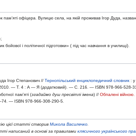
чок пам’яті офіцера. Вулицю села, на якій проживав Ігор Дуда, назва
;
к бойової і політичної підготовки» ( під час навчання в училищі).
да Ігор Степанович //
Тернопільський енциклопедичний словник
: 
2010. —
Т. 4 :
А — Я
(додатковий). — С. 216. —
ISBN 978-966-528-3
ботної пам'яті (
згадаймо душ пресвітлі імена
) //
Обпалені війною.
—74. — ISBN 978-966-308-290-5.
ію цієї статті створив
Микола Василечко
.
ті написаний в основі за правилами
клясичного українського пр