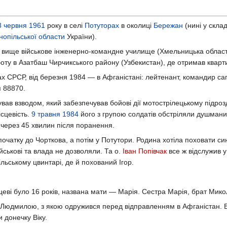
8 червня
1961
року в селі
Потуторах
в околиці
Бережан
(нині у скла
нопільської области
України).
е вище військове інженерно-командне училище (Хмельницька область
оту в Азатбаш Чирчикського району (Узбекистан), де отримав кварт
 СРСР, від березня 1984 — в Афганістані: лейтенант, командир са
п 88870.
вав взводом, який забезпечував бойові дії мотострілецькому підрозд
сцевість.
9 травня
1984
його з групою солдатів обстріляли душмани
 через 45 хвилин після поранення.
початку до Чорткова, а потім у Потутори. Родина хотіла поховати си
йськові та влада не дозволяли. Та о.
Іван Попівчак
все ж відслужив у
льському цвинтарі, де й похований Ігор.
цеві було 16 років, названа мати — Марія. Сестра Марія, брат Мико
 Людмилою, з якою одружився перед відправленням в Афганістан. Во
 донечку Віку.