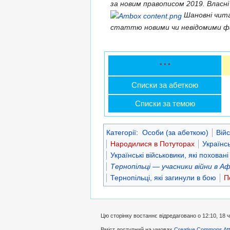
за новим правописом 2019. Власні
Шановні чит
статтю новими чи невідомими ф
* * *
Списки за абеткою
Списки за темою
Категорії
:
Особи (за абеткою)
Війс
Народилися в Потуторах
Українс
Українські військовики, які похован
Тернопільці — учасники війни в 
Тернопільці, які загинули в бою
П
Цю сторінку востаннє відредаговано о 12:10, 18 
Вміст доступний на умовах
Creative Commons Attr