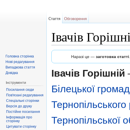
Стаття
Обговорення
Івачів Горішн
Перейти до:
навігація
,
пошук
Головна сторінка
Наразі це —
заготовка статті
Нові редагування
Випадкова стаття
Івачів Горішній
Довідка
Інструменти
Білецької грома
Посилання сюди
Пов'язані редагування
Спеціальні сторінки
Тернопільського
Версія до друку
Постійне посилання
Тернопільської 
Інформація про
сторінку
Цитувати сторінку