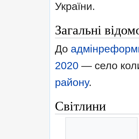
України.
Загальні відом
До
адмінреформ
2020
— село кол
району
.
Світлини