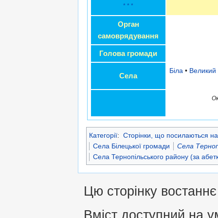
* * *
Орган
самоврядування
Голова громади
Біла
•
Великий 
Села
Ок
Категорії
:
Сторінки, що посилаються на
Села Білецької громади
Села Терноп
Села Тернопільського району (за абет
Цю сторінку востаннє 
Вміст доступний на 