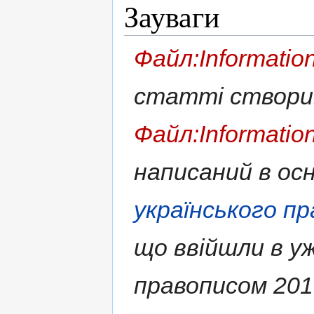
Зауваги
Файл:Information
статті створ
Файл:Information
написаний в ос
українського п
що ввійшли в у
правописом 2019