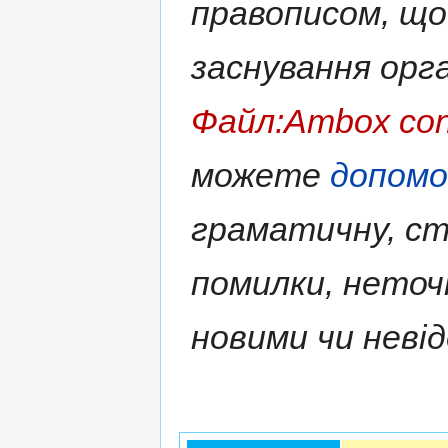
правописом, що
заснування орга
Файл:Ambox con
можете
допом
граматичну, ст
помилки, нето
новими чи неві