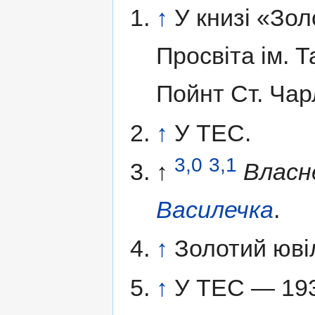
↑
У книзі «Зо
Просвіта ім. 
Пойнт Ст. Чар
↑
У ТЕС.
3,0
3,1
↑
Власн
Василечка
.
↑
Золотий ювіл
↑
У ТЕС — 193