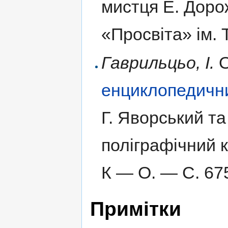
мистця Е. Доро
«Просвіта» ім. 
Гаврильцьо, І.
О
енциклопедичн
Г. Яворський та
поліграфічний 
К — О.
— С. 67
Примітки