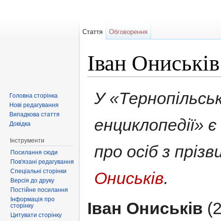
Стаття
Обговорення
Іван Ониськів
Перейти до:
навігація
,
пошук
У «Тернопільськ
Головна сторінка
Нові редагування
Випадкова стаття
енциклопедії» 
Довідка
Інструменти
про осіб з пріз
Посилання сюди
Пов'язані редагування
Спеціальні сторінки
Ониськів
.
Версія до друку
Постійне посилання
Інформація про
Іван Ониськів
(2
сторінку
Цитувати сторінку