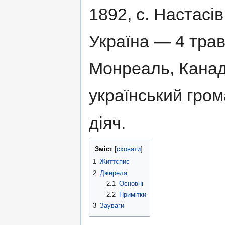
1892, с. Настасів
Україна — 4 трав
Монреаль, Кана
український гро
діяч.
Зміст
[
сховати
]
1
Життєпис
2
Джерела
2.1
Основні
2.2
Примітки
3
Зауваги