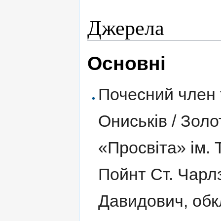
Джерела
Основні
Почесний член 
Ониськів / Зол
«Просвіта» ім.
Пойнт Ст. Чарлз
Давидович, обк