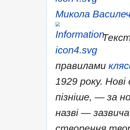
Микола Василе
Текст
правилами
кляс
1929 року. Нові
пізніше, — за н
назві — зазвича
створення твор