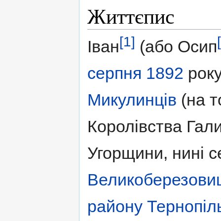
Життєпис
[1]
Іван
(або Осип
серпня
1892
року
Микулинців
(на т
Королівства Гал
Угорщини, нині с
Великоберезовиц
району
Тернопіл