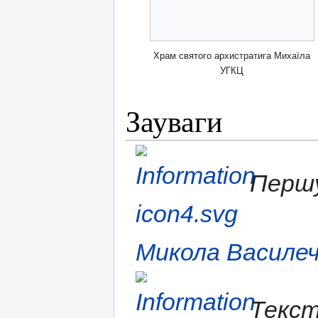
Храм святого архистратига Михаїла
УГКЦ
Зауваги
Першу
Микола Василе
Текст