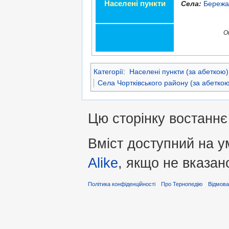
Населені пункти
Села:
Бережа
О
Категорії
:
Населені пункти (за абеткою)
Села Чортківського району (за абетко
Цю сторінку востаннє
Вміст доступний на 
Alike
, якщо не вказан
Політика конфіденційності
Про Тернопедію
Відмова