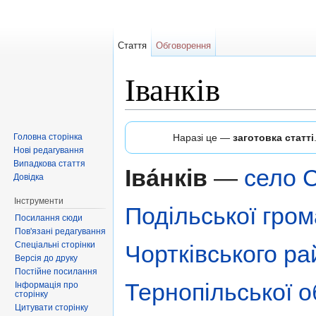
Стаття
Обговорення
Іванків
Перейти до:
навігація
,
пошук
Головна сторінка
Наразі це —
заготовка статті
Нові редагування
Випадкова стаття
Іва́нків
—
село
С
Довідка
Інструменти
Подільської гро
Посилання сюди
Пов'язані редагування
Спеціальні сторінки
Чортківського ра
Версія до друку
Постійне посилання
Тернопільської 
Інформація про
сторінку
Цитувати сторінку