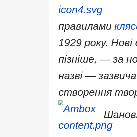
правилами
кляс
1929 року. Нові
пізніше, — за н
назві — зазвича
створення твор
Шановн